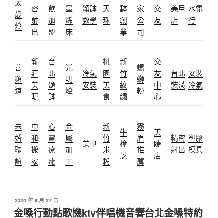
太
密
飲
墨
頌缽
天
缽
家
交
美甲
水電
歲
射
加
烯
教學
珠
創
公
友
店
行
燈
出
盟
床
業
司
新
台
桃
新
交
善
光
螺
莊
北
冷氣
園
竹
友
台北
安裝
頻
明
螄
美
頌
安裝
美
紋
中
裝潢
冷氣
道
燈
粉
睫
缽
食
繡
心
未
中
心
金
新
霧
牛
美
婚
和
靈
屬
竹
眉
精密
塑膠
美甲
樟
睫
聯
搬
療
加
米
推
射出
模具
芝
店
誼
家
癒
工
粉
薦
發
2024 年 8 月 27 日
佈
金嗓行動點歌機ktv伴唱機音響台北金嗓特約
於