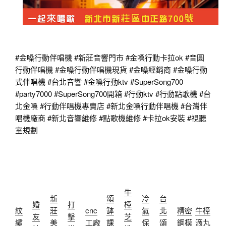
#金嗓行動伴唱機
#新莊音響門市
#金嗓行動卡拉ok
#音圓
行動伴唱機
#金嗓行動伴唱機現貨
#金嗓經銷商
#金嗓行動
式伴唱機
#台北音響
#金嗓行動ktv
#SuperSong700
#party7000
#SuperSong700開箱
#行動ktv
#行動點歌機
#台
北金嗓
#行動伴唱機專賣店
#新北金嗓行動伴唱機
#台灣伴
唱機廠商
#新北音響維修
#點歌機維修
#卡拉ok安裝
#視聽
室規劃
牛
新
頌
冷
台
婚
打
樟
紋
莊
cnc
缽
氣
北
精密
牛樟
友
擊
芝
繡
美
工廠
課
保
頌
鋼模
滴丸