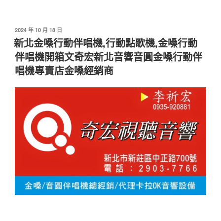
發
2024 年 10 月 18 日
佈
新北金嗓行動伴唱機,行動點歌機,金嗓行動
於
伴唱機開箱文奇宏新北音響音圓金嗓行動伴
唱機專賣店金嗓經銷商