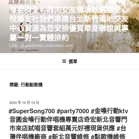
跳
想要安全可靠的交友環境就選戀愛心
至
悅婚友社我們串連台北新竹兩地交友
主
要
中心資源為您安排優質單身聯誼與專
內
屬一對一實體排約
容
LINE: @guk6004a | onlovebox.com
選單
標籤:
行動點歌機
發
2024 年 10 月 19 日
佈
#SuperSong700 #party7000 #金嗓行動ktv
於
音圓金嗓行動伴唱機專賣店奇宏新北音響門
市來店試唱音響套組萬元好禮現貨供應 #台
灣伴唱機廠商 #新北音響維修 #點歌機維修