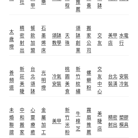
社
樂
推
甲
程
養
缽
薦
精
餐
石
頌
搬
太
密
飲
墨
頌缽
天
缽
家
交
美甲
水電
歲
射
加
烯
教學
珠
創
公
友
店
行
燈
出
盟
床
業
司
新
台
桃
新
交
善
光
螺
莊
北
冷氣
園
竹
友
台北
安裝
頻
明
螄
美
頌
安裝
美
紋
中
裝潢
冷氣
道
燈
粉
睫
缽
食
繡
心
未
中
心
金
新
霧
牛
美
婚
和
靈
屬
竹
眉
精密
塑膠
美甲
樟
睫
聯
搬
療
加
米
推
射出
模具
芝
店
誼
家
癒
工
粉
薦