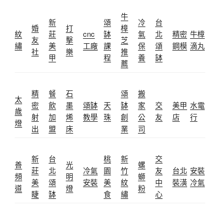
牛
新
頌
冷
台
婚
打
樟
紋
莊
cnc
缽
氣
北
精密
牛樟
友
擊
芝
繡
美
工廠
課
保
頌
鋼模
滴丸
社
樂
推
甲
程
養
缽
薦
精
餐
石
頌
搬
太
密
飲
墨
頌缽
天
缽
家
交
美甲
水電
歲
射
加
烯
教學
珠
創
公
友
店
行
燈
出
盟
床
業
司
新
台
桃
新
交
善
光
螺
莊
北
冷氣
園
竹
友
台北
安裝
頻
明
螄
美
頌
安裝
美
紋
中
裝潢
冷氣
道
燈
粉
睫
缽
食
繡
心