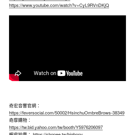
https://www.youtube.com/watch?v=CyL9RVnDKjQ
奇宏音響官網：
https://feversocial.com/50002/HsinchuOmbreBrows-38349
奇摩購物：
https://tw.bid.yahoo.com/tw/booth/Y5976206097
蝦皮拍賣：
https://shopee.tw/bighony