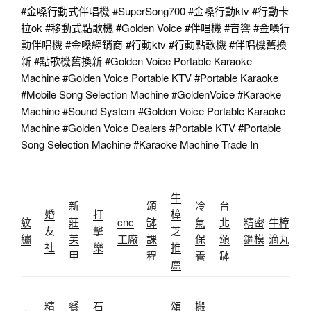
#金嗓行動式伴唱機
#SuperSong700
#金嗓行動ktv
#行動卡
拉ok
#移動式點歌機
#Golden
Voice
#伴唱機
#音響
#金嗓行
動伴唱機
#金嗓經銷商
#行動ktv
#行動點歌機
#伴唱機舊換
新
#點歌機舊換新
#Golden
Voice Portable Karaoke
Machine
#Golden
Voice Portable KTV
#Portable
Karaoke
#Mobile
Song Selection Machine
#GoldenVoice
#Karaoke
Machine
#Sound
System
#Golden
Voice Portable Karaoke
Machine
#Golden
Voice Dealers
#Portable
KTV
#Portable
Song Selection Machine
#Karaoke
Machine Trade In
牛
新
頌
冷
台
婚
打
樟
紋
莊
cnc
缽
氣
北
精密
牛樟
友
擊
芝
繡
美
工廠
課
保
頌
鋼模
滴丸
社
樂
推
甲
程
養
缽
薦
精
餐
石
頌
搬