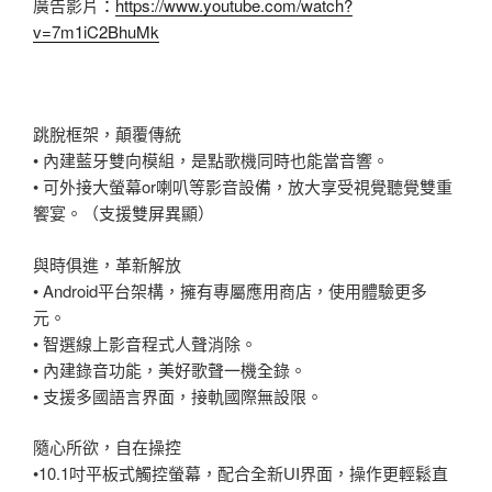
廣告影片
：
https://www.youtube.com/watch?
v=7m1iC2BhuMk
跳脫框架，顛覆傳統
• 內建藍牙雙向模組，是點歌機同時也能當音響。
• 可外接大螢幕or喇叭等影音設備，放大享受視覺聽覺雙重
饗宴。（支援雙屏異顯）
與時俱進，革新解放
• Android平台架構，擁有專屬應用商店，使用體驗更多
元。
• 智選線上影音程式人聲消除。
• 內建錄音功能，美好歌聲一機全錄。
• 支援多國語言界面，接軌國際無設限。
隨心所欲，自在操控
•10.1吋平板式觸控螢幕，配合全新UI界面，操作更輕鬆直