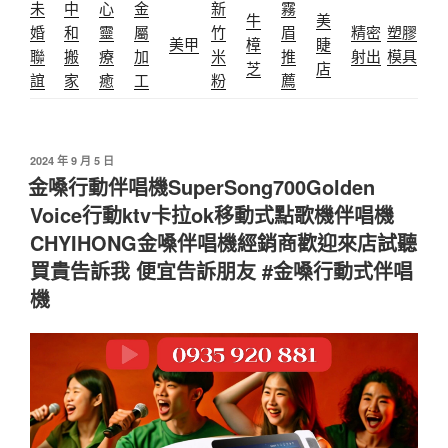
未
中
心
金
新
霧
牛
美
婚
和
靈
屬
竹
眉
精密
塑膠
美甲
樟
睫
聯
搬
療
加
米
推
射出
模具
芝
店
誼
家
癒
工
粉
薦
發
2024 年 9 月 5 日
佈
金嗓行動伴唱機SuperSong700Golden
於
Voice行動ktv卡拉ok移動式點歌機伴唱機
CHYIHONG金嗓伴唱機經銷商歡迎來店試聽
買貴告訴我 便宜告訴朋友 #金嗓行動式伴唱
機