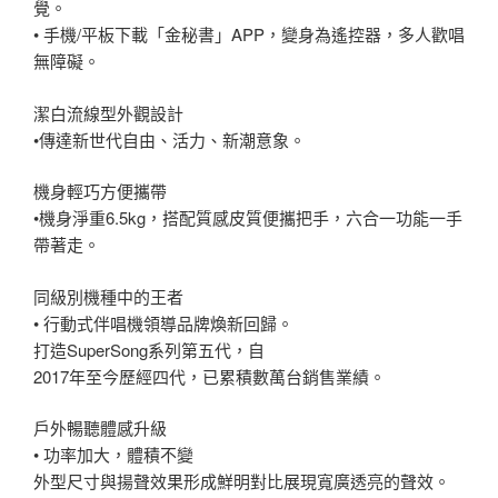
覺。
• 手機/平板下載「金秘書」APP，變身為遙控器，多人歡唱
無障礙。
潔白流線型外觀設計
•傳達新世代自由、活力、新潮意象。
機身輕巧方便攜帶
•機身淨重6.5kg，搭配質感皮質便攜把手，六合一功能一手
帶著走。
同級別機種中的王者
• 行動式伴唱機領導品牌煥新回歸。
打造SuperSong系列第五代，自
2017年至今歷經四代，已累積數萬台銷售業績。
戶外暢聽體感升級
• 功率加大，體積不變
外型尺寸與揚聲效果形成鮮明對比展現寬廣透亮的聲效。