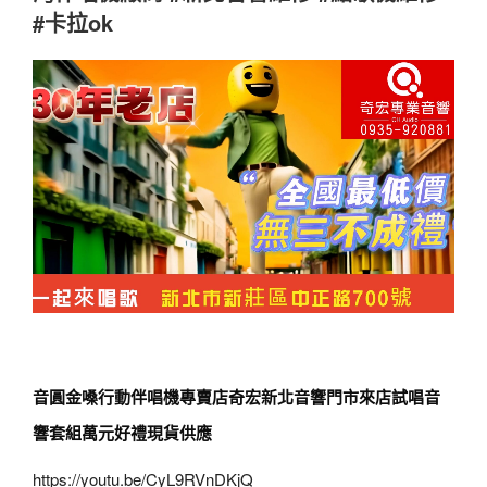
#卡拉ok
音圓金嗓行動伴唱機專賣店奇宏新北音響門市來店試唱音
響套組萬元好禮現貨供應
https://youtu.be/CyL9RVnDKjQ