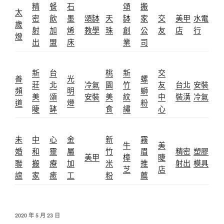
精
餐
石
頌
搬
太
密
飲
墨
頌缽
天
缽
家
交
美甲
水電
歲
射
加
烯
教學
珠
創
公
友
店
行
燈
出
盟
床
業
司
新
台
桃
新
交
善
光
螺
莊
北
冷氣
園
竹
友
台北
安裝
頻
明
螄
美
頌
安裝
美
紋
中
裝潢
冷氣
道
燈
粉
睫
缽
食
繡
心
未
中
心
金
新
霧
牛
美
婚
和
靈
屬
竹
眉
精密
塑膠
美甲
樟
睫
聯
搬
療
加
米
推
射出
模具
芝
店
誼
家
癒
工
粉
薦
發
2020 年 5 月 23 日
佈