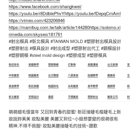
https://www.facebook.com/shangkwei/
https://youtu.be/r8DdbIePhvY
https://youtu.be/fDepqCrnAmI
https://vimeo.com/423206846
https://mamibuy.com.tw/talk/article/144280
https://solomo.xi
nmedia.com/skyseo/181761
#射出模具 #新北模具 #TAIWAN MOLD #塑膠射出模具設計
#塑膠射出 #模具設計 #射出成型 #塑膠射出代工 #鋼模設計
#塑膠鋼模 #steel mold design #塑膠成型 #塑膠模具
新莊除毛
美睫教學
塑膠鋼模
打擊樂
美睫課程
台北裝璜
室
中和搬家
桃園搬家
台北飄眉
八德美容
紋繡教學
搬廠房
全
美容教學
新莊美睫
桃園除毛
永和搬家
美甲教學
搬鋼琴
新
新北搬家
空間設計
霧眉
平價搬家
塑膠射出
搬家公司
射
萌萌細毛憶當年 又回到青春的甜蜜! 新莊接睫毛植睫毛上新
妝說妳美美 妝點美麗 美麗又到位~小姐想要變的很萌很有
精神,不得不佩服! 妝點美麗接睫毛的技術~讚歎