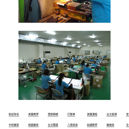
新莊除毛
美睫教學
塑膠鋼模
打擊樂
美睫課程
台北裝璜
室
中和搬家
桃園搬家
台北飄眉
八德美容
紋繡教學
搬廠房
全