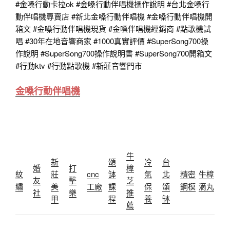
#金嗓行動卡拉ok
#金嗓行動伴唱機操作說明
#台北金嗓行
動伴唱機專賣店
#新北金嗓行動伴唱機
#金嗓行動伴唱機開
箱文
#金嗓行動伴唱機現貨
#金嗓伴唱機經銷商
#點歌機試
唱
#30年在地音響商家
#1000真實評價
#SuperSong700操
作說明
#SuperSong700操作說明書
#SuperSong700開箱文
#行動ktv
#行動點歌機 #新莊音響門市
金嗓行動伴唱機
牛
新
頌
冷
台
婚
打
樟
紋
莊
cnc
缽
氣
北
精密
牛樟
友
擊
芝
繡
美
工廠
課
保
頌
鋼模
滴丸
社
樂
推
甲
程
養
缽
薦