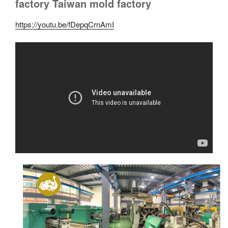
factory Taiwan mold factory
https://youtu.be/fDepqCrnAmI