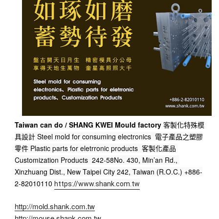
Taiwan can do / SHANG KWEI Mould factory
 客製化特殊模
具設計 Steel mold for consuming electronics  電子產品之塑膠
零件 Plastic parts for eletrronic products  客製化產品 
Customization Products  242-58No. 430, Min’an Rd., 
Xinzhuang Dist., New Taipei City 242, Taiwan (R.O.C.) +886-
2-82010110 
https://www.shank.com.tw
http://mold.shank.com.tw
http://mouse.shank.com.tw