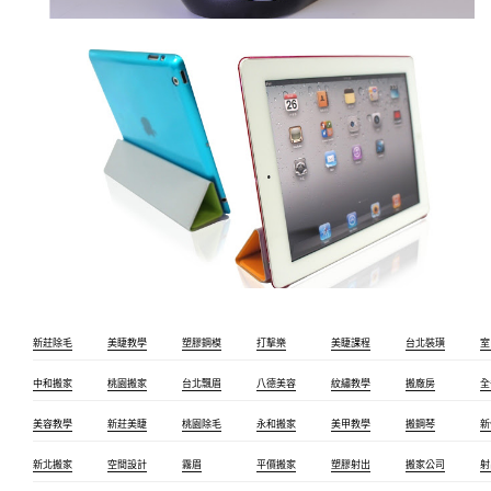
新莊除毛
美睫教學
塑膠鋼模
打擊樂
美睫課程
台北裝璜
室
中和搬家
桃園搬家
台北飄眉
八德美容
紋繡教學
搬廠房
全
美容教學
新莊美睫
桃園除毛
永和搬家
美甲教學
搬鋼琴
新
新北搬家
空間設計
霧眉
平價搬家
塑膠射出
搬家公司
射