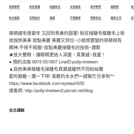
美容教學
新莊美睫
桃園除毛
永和搬家
美甲教學
搬鋼琴
新
新北搬家
空間設計
霧眉
平價搬家
塑膠射出
搬家公司
射
萌萌細毛憶當年 又回到青春的甜蜜! 新莊接睫毛植睫毛上新
妝說妳美美 妝點美麗 美麗又到位~小姐想要變的很萌很有
精神,不得不佩服! 妝點美麗接睫毛的技術~讚歎
★放大雙眼，讓眼睛更迷人深邃，真實感~我愛！
● 預約洽詢 0915-551807 LineID:pollynineteen
▲說妳美美植睫毛接睫毛真實感睫然不同粉絲團
愛的鼓勵，讚一下咩! 喜歡的水水們～請幫忙分享喲^^
https://www.facebook.com/eyelash530
痞客邦: http://pollynineteen2.pixnet.net/blog
台北頌缽