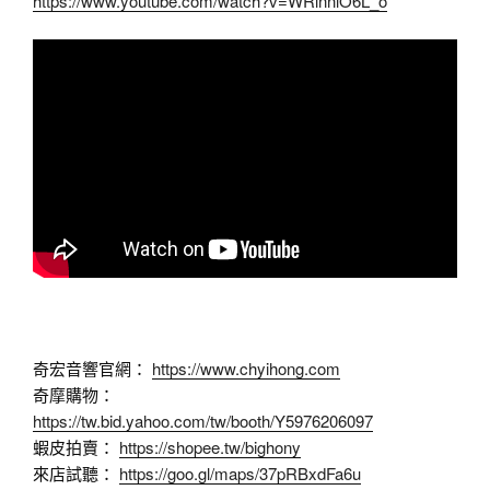
https://www.youtube.com/watch?v=WRlnnlO6L_o
奇宏音響官網：
https://www.chyihong.com
奇摩購物：
https://tw.bid.yahoo.com/tw/booth/Y5976206097
蝦皮拍賣：
https://shopee.tw/bighony
來店試聽：
https://goo.gl/maps/37pRBxdFa6u