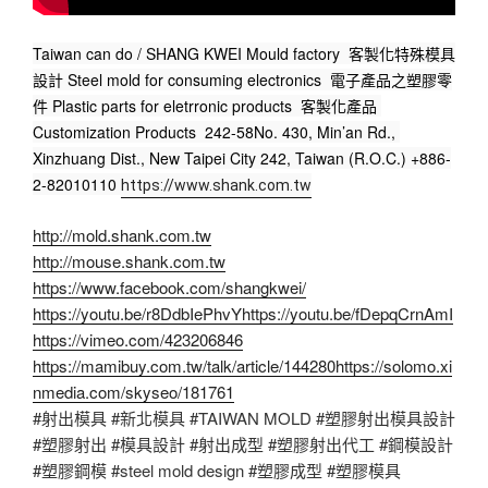
Taiwan can do / SHANG KWEI Mould factory  客製化特殊模具
設計 Steel mold for consuming electronics  電子產品之塑膠零
件 Plastic parts for eletrronic products  客製化產品 
Customization Products  242-58No. 430, Min’an Rd., 
Xinzhuang Dist., New Taipei City 242, Taiwan (R.O.C.) +886-
2-82010110 
https://www.shank.com.tw
http://mold.shank.com.tw
http://mouse.shank.com.tw
https://www.facebook.com/shangkwei/
https://youtu.be/r8DdbIePhvY
https://youtu.be/fDepqCrnAmI
https://vimeo.com/423206846
https://mamibuy.com.tw/talk/article/144280
https://solomo.xi
nmedia.com/skyseo/181761
#射出模具 #新北模具 #TAIWAN MOLD #塑膠射出模具設計
#塑膠射出 #模具設計 #射出成型 #塑膠射出代工 #鋼模設計
#塑膠鋼模 #steel mold design #塑膠成型 #塑膠模具