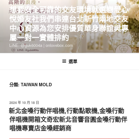
跳
想要安全可靠的交友環境就選戀愛心
至
悅婚友社我們串連台北新竹兩地交友
主
要
中心資源為您安排優質單身聯誼與專
內
屬一對一實體排約
容
LINE: @guk6004a | onlovebox.com
選單
分類:
TAIWAN MOLD
發
2024 年 10 月 18 日
佈
新北金嗓行動伴唱機,行動點歌機,金嗓行動
於
伴唱機開箱文奇宏新北音響音圓金嗓行動伴
唱機專賣店金嗓經銷商