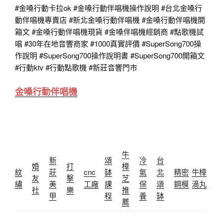
#金嗓行動卡拉ok
#金嗓行動伴唱機操作說明
#台北金嗓行
動伴唱機專賣店
#新北金嗓行動伴唱機
#金嗓行動伴唱機開
箱文
#金嗓行動伴唱機現貨
#金嗓伴唱機經銷商
#點歌機試
唱
#30年在地音響商家
#1000真實評價
#SuperSong700操
作說明
#SuperSong700操作說明書
#SuperSong700開箱文
#行動ktv
#行動點歌機 #新莊音響門市
金嗓行動伴唱機
牛
新
頌
冷
台
婚
打
樟
紋
莊
cnc
缽
氣
北
精密
牛樟
友
擊
芝
繡
美
工廠
課
保
頌
鋼模
滴丸
社
樂
推
甲
程
養
缽
薦