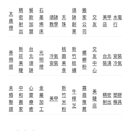
精
餐
石
頌
搬
太
密
飲
墨
頌缽
天
缽
家
交
美甲
水電
歲
射
加
烯
教學
珠
創
公
友
店
行
燈
出
盟
床
業
司
新
台
桃
新
交
善
光
螺
莊
北
冷氣
園
竹
友
台北
安裝
頻
明
螄
美
頌
安裝
美
紋
中
裝潢
冷氣
道
燈
粉
睫
缽
食
繡
心
未
中
心
金
新
霧
牛
美
婚
和
靈
屬
竹
眉
精密
塑膠
美甲
樟
睫
聯
搬
療
加
米
推
射出
模具
芝
店
誼
家
癒
工
粉
薦