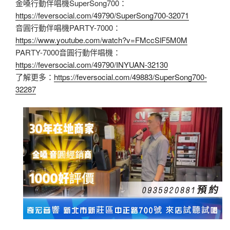
金嗓行動伴唱機SuperSong700：
https://feversocial.com/49790/SuperSong700-32071
音圓行動伴唱機PARTY-7000：
https://www.youtube.com/watch?v=FMccSlF5M0M
PARTY-7000音圓行動伴唱機：
https://feversocial.com/49790/INYUAN-32130
了解更多：
https://feversocial.com/49883/SuperSong700-
32287