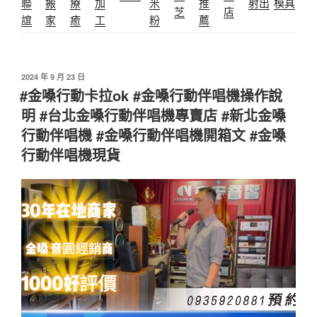
聯
搬
療
加
米
推
射出
模具
芝
店
誼
家
癒
工
粉
薦
發
2024 年 9 月 23 日
佈
#金嗓行動卡拉ok #金嗓行動伴唱機操作說
於
明 #台北金嗓行動伴唱機專賣店 #新北金嗓
行動伴唱機 #金嗓行動伴唱機開箱文 #金嗓
行動伴唱機現貨