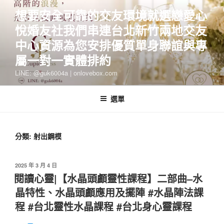
跳
想要安全可靠的交友環境就選戀愛心
至
悅婚友社我們串連台北新竹兩地交友
主
要
中心資源為您安排優質單身聯誼與專
內
屬一對一實體排約
容
LINE: @guk6004a | onlovebox.com
選單
分類:
射出鋼模
發
2025 年 3 月 4 日
佈
閱讀心靈|【水晶頭顱靈性課程】二部曲–水
於
晶特性、水晶頭顱應用及擺陣 #水晶陣法課
程 #台北靈性水晶課程 #台北身心靈課程