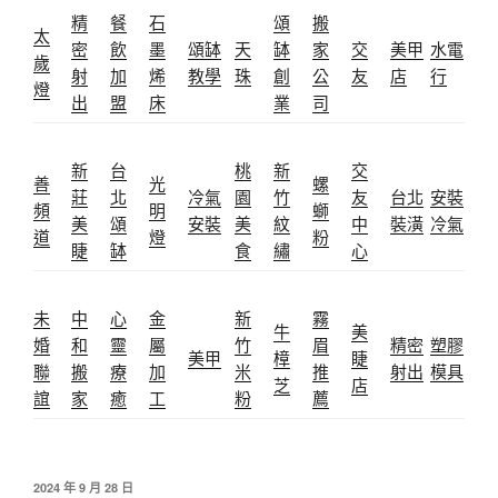
精
餐
石
頌
搬
太
密
飲
墨
頌缽
天
缽
家
交
美甲
水電
歲
射
加
烯
教學
珠
創
公
友
店
行
燈
出
盟
床
業
司
新
台
桃
新
交
善
光
螺
莊
北
冷氣
園
竹
友
台北
安裝
頻
明
螄
美
頌
安裝
美
紋
中
裝潢
冷氣
道
燈
粉
睫
缽
食
繡
心
未
中
心
金
新
霧
牛
美
婚
和
靈
屬
竹
眉
精密
塑膠
美甲
樟
睫
聯
搬
療
加
米
推
射出
模具
芝
店
誼
家
癒
工
粉
薦
發
2024 年 9 月 28 日