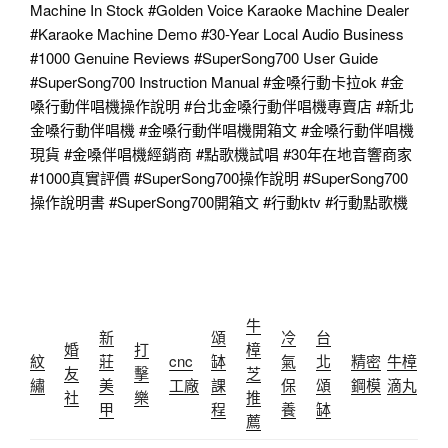
Machine In Stock
#Golden
Voice Karaoke Machine Dealer
#Karaoke
Machine Demo #30-Year Local Audio Business
#1000
Genuine Reviews
#SuperSong700
User Guide
#SuperSong700
Instruction Manual
#金嗓行動卡拉ok
#金
嗓行動伴唱機操作說明
#台北金嗓行動伴唱機專賣店
#新北
金嗓行動伴唱機
#金嗓行動伴唱機開箱文
#金嗓行動伴唱機
現貨
#金嗓伴唱機經銷商
#點歌機試唱
#30年在地音響商家
#1000真實評價
#SuperSong700操作說明
#SuperSong700
操作說明書
#SuperSong700開箱文
#行動ktv
#行動點歌機
牛
新
頌
冷
台
婚
打
樟
紋
莊
cnc
缽
氣
北
精密
牛樟
友
擊
芝
繡
美
工廠
課
保
頌
鋼模
滴丸
社
樂
推
甲
程
養
缽
薦