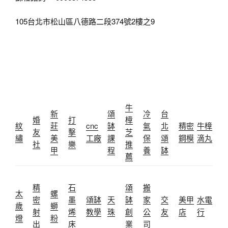
105台北市松山區八德路二段374號2樓之9
牛
新
頌
冷
台
婚
打
樟
紋
莊
cnc
缽
氣
北
精密
牛樟
友
擊
芝
繡
美
工廠
課
保
頌
鋼模
滴丸
社
樂
推
甲
程
養
缽
薦
精
石
頌
搬
太
螺
密
墨
頌缽
天
缽
家
交
美甲
水電
歲
螄
射
烯
教學
珠
創
公
友
店
行
燈
粉
出
床
業
司