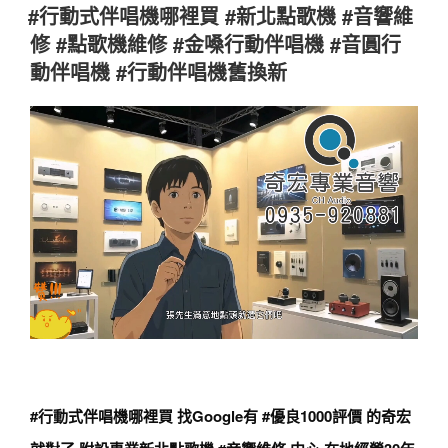
佈
#行動式伴唱機哪裡買 #新北點歌機 #音響維
於
修 #點歌機維修 #金嗓行動伴唱機 #音圓行
動伴唱機 #行動伴唱機舊換新
#行動式伴唱機哪裡買
找Google有
#優良1000評價
的奇宏