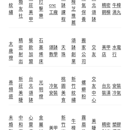
婚
打
樟
紋
莊
cnc
缽
氣
北
精密
牛樟
友
擊
芝
繡
美
工廠
課
保
頌
鋼模
滴丸
社
樂
推
甲
程
養
缽
薦
精
餐
石
頌
搬
太
密
飲
墨
頌缽
天
缽
家
交
美甲
水電
歲
射
加
烯
教學
珠
創
公
友
店
行
燈
出
盟
床
業
司
新
台
桃
新
交
善
光
螺
莊
北
冷氣
園
竹
友
台北
安裝
頻
明
螄
美
頌
安裝
美
紋
中
裝潢
冷氣
道
燈
粉
睫
缽
食
繡
心
未
中
心
金
新
霧
牛
美
婚
和
靈
屬
竹
眉
精密
塑膠
美甲
樟
睫