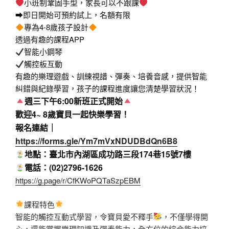
小班制鞏固手型，家長可以不跟課
➡即日開始可預約試上，名額有限
專為4-8歲孩子設計
透過有趣的課程APP
智能小鋼琴
觸控板互動
有趣的樂理遊戲、訓練視譜、彈奏、培養音感，提供智能
糾錯與紀錄學習，孩子的課程進度讓您清楚學習狀況！
週三下午
6:00
新班正式開始
歡迎4~ 8歲寶貝一起快樂學習！
報名連結｜
https://forms.gle/Ym7mVxNDUDBdQn6B8
地點：臺北市內湖區成功路三段174巷15號7樓
電話：(02)2796-1626
https://g.page/r/CfKWoPQTaSzpEBM
課程特色
智能的觸控互動式學習，令寶貝愛不釋手
，不僅學得開
心，還能掌握樂理知識及彈奏能力，全方位的綜合能力培