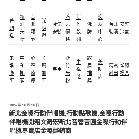
新
台
滴
新
交
善
光
莊
北
冷氣
丸
竹
佛
友
台北
安裝
頻
明
美
頌
安裝
價
紋
牌
中
裝潢
冷氣
道
燈
睫
缽
格
繡
心
未
中
心
金
新
霧
牛
美
婚
和
靈
屬
竹
眉
精密
塑膠
美甲
樟
睫
聯
搬
療
加
米
推
射出
模具
芝
店
誼
家
癒
工
粉
薦
發
2024 年 10 月 18 日
佈
新北金嗓行動伴唱機,行動點歌機,金嗓行動
於
伴唱機開箱文奇宏新北音響音圓金嗓行動伴
唱機專賣店金嗓經銷商