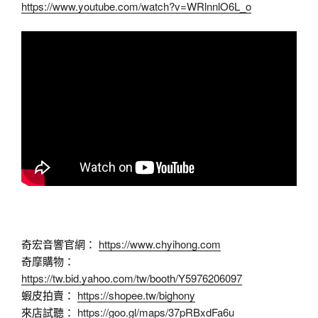
https://www.youtube.com/watch?v=WRlnnlO6L_o
奇宏音響官網：
https://www.chyihong.com
奇摩購物：
https://tw.bid.yahoo.com/tw/booth/Y5976206097
蝦皮拍賣：
https://shopee.tw/bighony
來店試聽：
https://goo.gl/maps/37pRBxdFa6u