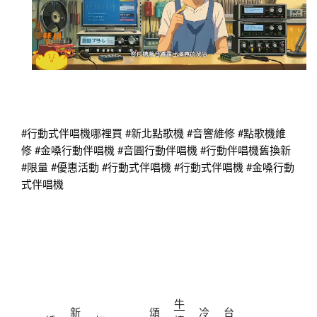
#行動式伴唱機哪裡買
#新北點歌機
#音響維修
#點歌機維
修
#金嗓行動伴唱機
#音圓行動伴唱機
#行動伴唱機舊換新
#限量
#優惠活動
#行動式伴唱機
#行動式伴唱機
#金嗓行動
式伴唱機
牛
新
頌
冷
台