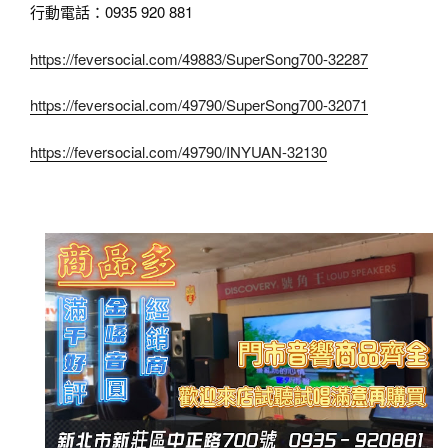
行動電話：0935 920 881
https://feversocial.com/49883/SuperSong700-32287
https://feversocial.com/49790/SuperSong700-32071
https://feversocial.com/49790/INYUAN-32130