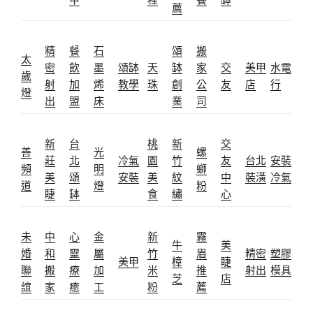
薦
精
餐
石
頌
搬
太
密
飲
墨
頌缽
天
缽
家
交
美甲
水電
歲
射
加
烯
教學
珠
創
公
友
店
行
燈
出
盟
床
業
司
新
台
桃
新
交
善
光
螺
莊
北
冷氣
園
竹
友
台北
安裝
頻
明
螄
美
頌
安裝
美
紋
中
裝潢
冷氣
道
燈
粉
睫
缽
食
繡
心
未
中
心
金
新
霧
牛
美
婚
和
靈
屬
竹
眉
精密
塑膠
美甲
樟
睫
聯
搬
療
加
米
推
射出
模具
芝
店
誼
家
癒
工
粉
薦