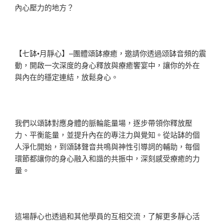
內心壓力的地方？
【七缽•月靜心】–團體頌缽療癒，邀請你透過颂缽音頻的震
動，開啟一次深度的身心釋放與療癒饗宴中，讓你的外在
與內在的穩定連結，放鬆身心。
我們以頌缽對應身體的脈輪能量場，逐步帶領你釋放壓
力、平衡能量，並提升內在的專注力與覺知。從站缽的個
人淨化開始，到頌缽聲音共鳴與神性引導詞的輔助，每個
環節都讓你的身心融入和諧的共振中，深刻感受療癒的力
量。
這場靜心也透過和其他學員的互相交流，了解更多靜心活