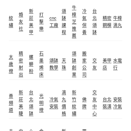
牛
新
頌
冷
台
婚
打
樟
紋
莊
cnc
缽
氣
北
精密
牛樟
友
擊
芝
繡
美
工廠
課
保
頌
鋼模
滴丸
社
樂
推
甲
程
養
缽
薦
精
石
頌
搬
太
螺
密
墨
頌缽
天
缽
家
交
美甲
水電
歲
螄
射
烯
教學
珠
創
公
友
店
行
燈
粉
出
床
業
司
新
台
滴
新
交
善
光
莊
北
冷氣
丸
竹
佛
友
台北
安裝
頻
明
美
頌
安裝
價
紋
牌
中
裝潢
冷氣
道
燈
睫
缽
格
繡
心
未
中
心
金
新
霧