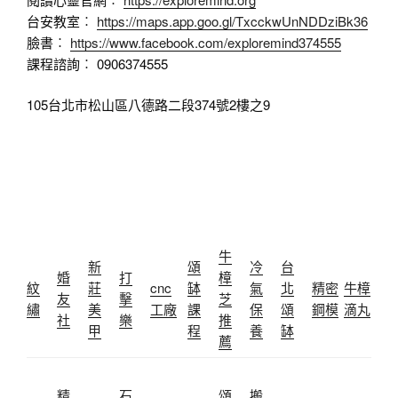
台安教室︰
https://maps.app.goo.gl/TxcckwUnNDDziBk36
臉書︰
https://www.facebook.com/exploremind374555
課程諮詢︰ 0906374555
105台北市松山區八德路二段374號2樓之9
牛
新
頌
冷
台
婚
打
樟
紋
莊
cnc
缽
氣
北
精密
牛樟
友
擊
芝
繡
美
工廠
課
保
頌
鋼模
滴丸
社
樂
推
甲
程
養
缽
薦
精
石
頌
搬