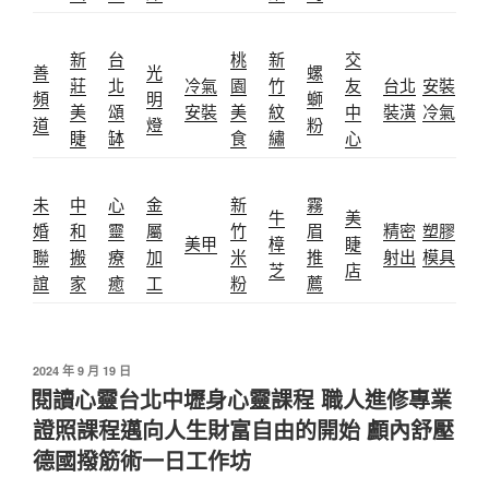
新
台
桃
新
交
善
光
螺
莊
北
冷氣
園
竹
友
台北
安裝
頻
明
螄
美
頌
安裝
美
紋
中
裝潢
冷氣
道
燈
粉
睫
缽
食
繡
心
未
中
心
金
新
霧
牛
美
婚
和
靈
屬
竹
眉
精密
塑膠
美甲
樟
睫
聯
搬
療
加
米
推
射出
模具
芝
店
誼
家
癒
工
粉
薦
發
2024 年 9 月 19 日
佈
閱讀心靈台北中壢身心靈課程 職人進修專業
於
證照課程邁向人生財富自由的開始 顱內舒壓
德國撥筋術一日工作坊