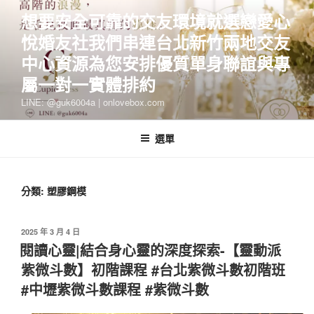
跳
想要安全可靠的交友環境就選戀愛心
至
悅婚友社我們串連台北新竹兩地交友
主
要
中心資源為您安排優質單身聯誼與專
內
屬一對一實體排約
容
LINE: @guk6004a | onlovebox.com
選單
分類:
塑膠鋼模
發
2025 年 3 月 4 日
佈
閱讀心靈|結合身心靈的深度探索-【靈動派
於
紫微斗數】初階課程 #台北紫微斗數初階班
#中壢紫微斗數課程 #紫微斗數