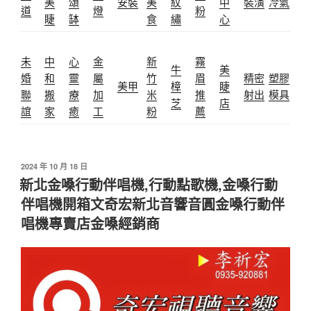
美
頌
安裝
美
紋
中
裝潢
冷氣
道
燈
粉
睫
缽
食
繡
心
未
中
心
金
新
霧
牛
美
婚
和
靈
屬
竹
眉
精密
塑膠
美甲
樟
睫
聯
搬
療
加
米
推
射出
模具
芝
店
誼
家
癒
工
粉
薦
發
2024 年 10 月 18 日
佈
新北金嗓行動伴唱機,行動點歌機,金嗓行動
於
伴唱機開箱文奇宏新北音響音圓金嗓行動伴
唱機專賣店金嗓經銷商