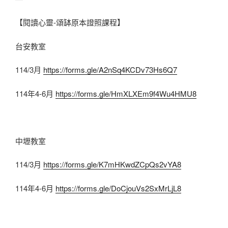
【閱讀心靈-頌缽原本證照課程】
台安教室
114/3月
https://forms.gle/A2nSq4KCDv73Hs6Q7
114年4-6月
https://forms.gle/HmXLXEm9f4Wu4HMU8
中壢教室
114/3月
https://forms.gle/K7mHKwdZCpQs2vYA8
114年4-6月
https://forms.gle/DoCjouVs2SxMrLjL8