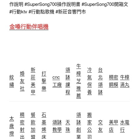
作說明
#SuperSong700操作說明書
#SuperSong700開箱文
#行動ktv
#行動點歌機 #新莊音響門市
金嗓行動伴唱機
牛
新
頌
冷
台
婚
打
樟
紋
莊
cnc
缽
氣
北
精密
牛樟
友
擊
芝
繡
美
工廠
課
保
頌
鋼模
滴丸
社
樂
推
甲
程
養
缽
薦
精
餐
石
頌
搬
太
密
飲
墨
頌缽
天
缽
家
交
美甲
水電
歲
射
加
烯
教學
珠
創
公
友
店
行
燈
出
盟
床
業
司