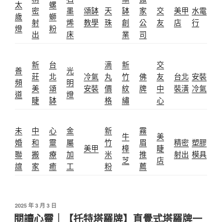
太
螺
密
墨
頌缽
天
缽
家
交
美甲
水電
歲
螄
射
烯
教學
珠
創
公
友
店
行
燈
粉
出
床
業
司
新
台
滴
新
交
善
光
莊
北
冷氣
丸
竹
佛
友
台北
安裝
頻
明
美
頌
安裝
價
紋
牌
中
裝潢
冷氣
道
燈
睫
缽
格
繡
心
未
中
心
金
新
霧
牛
美
婚
和
靈
屬
竹
眉
精密
塑膠
美甲
樟
睫
聯
搬
療
加
米
推
射出
模具
芝
店
誼
家
癒
工
粉
薦
發
2025 年 3 月 3 日
佈
閱讀心靈｜【托特塔羅牌】直覺式塔羅牌一