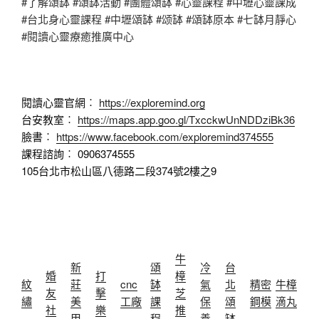
#了解頌缽 #頌缽活動 #團體頌缽 #心靈課程 #中壢心靈課成
#台北身心靈課程 #中壢頌缽 #颂缽 #頌缽原本 #七缽月靜心
#閱讀心靈療癒推廣中心
閱讀心靈官網︰
https://exploremind.org
台安教室︰
https://maps.app.goo.gl/TxcckwUnNDDziBk36
臉書︰
https://www.facebook.com/exploremind374555
課程諮詢︰ 0906374555
105台北市松山區八德路二段374號2樓之9
牛
新
頌
冷
台
婚
打
樟
紋
莊
cnc
缽
氣
北
精密
牛樟
友
擊
芝
繡
美
工廠
課
保
頌
鋼模
滴丸
社
樂
推
甲
程
養
缽