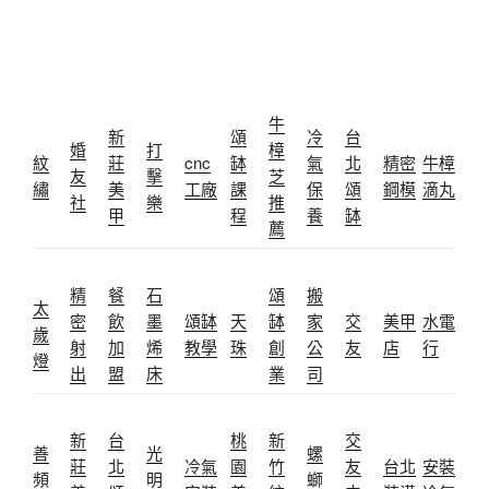
牛
新
頌
冷
台
婚
打
樟
紋
莊
cnc
缽
氣
北
精密
牛樟
友
擊
芝
繡
美
工廠
課
保
頌
鋼模
滴丸
社
樂
推
甲
程
養
缽
薦
精
餐
石
頌
搬
太
密
飲
墨
頌缽
天
缽
家
交
美甲
水電
歲
射
加
烯
教學
珠
創
公
友
店
行
燈
出
盟
床
業
司
新
台
桃
新
交
善
光
螺
莊
北
冷氣
園
竹
友
台北
安裝
頻
明
螄