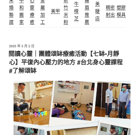
牛
美
婚
和
靈
屬
竹
眉
精密
塑膠
美甲
樟
睫
聯
搬
療
加
米
推
射出
模具
芝
店
誼
家
癒
工
粉
薦
發
2025 年 3 月 2 日
佈
閱讀心靈｜團體頌缽療癒活動【七缽•月靜
於
心】平復內心壓力的地方 #台北身心靈課程
#了解頌缽