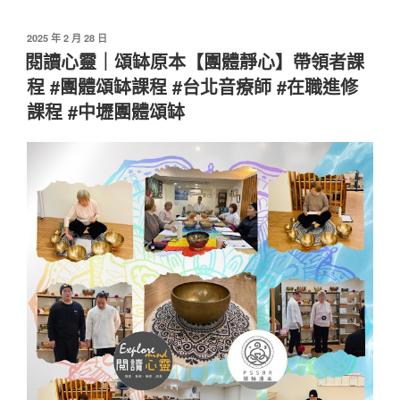
發
2025 年 2 月 28 日
佈
閱讀心靈｜頌缽原本【團體靜心】帶領者課
於
程 #團體頌缽課程 #台北音療師 #在職進修
課程 #中壢團體頌缽