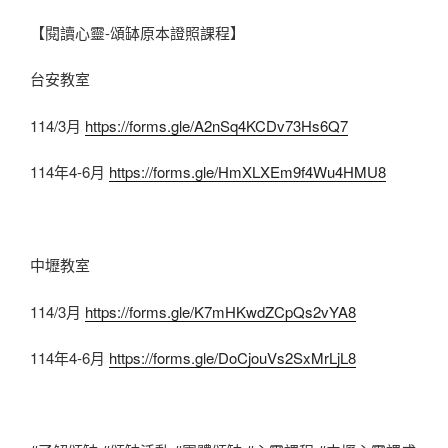
【閱讀心靈-頌缽原本證照課程】
台安教室
114/3月
https://forms.gle/A2nSq4KCDv73Hs6Q7
114年4-6月
https://forms.gle/HmXLXEm9f4Wu4HMU8
中壢教室
114/3月
https://forms.gle/K7mHKwdZCpQs2vYA8
114年4-6月
https://forms.gle/DoCjouVs2SxMrLjL8