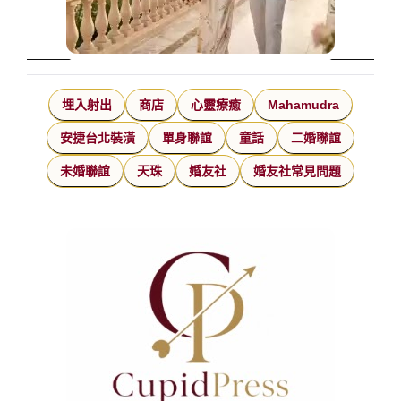
埋入射出
商店
心靈療癒
Mahamudra
安捷台北裝潢
單身聯誼
童話
二婚聯誼
未婚聯誼
天珠
婚友社
婚友社常見問題