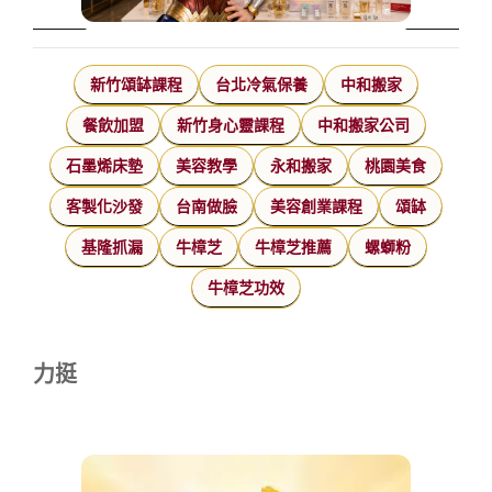
新竹頌缽課程
台北冷氣保養
中和搬家
餐飲加盟
新竹身心靈課程
中和搬家公司
石墨烯床墊
美容教學
永和搬家
桃園美食
客製化沙發
台南做臉
美容創業課程
頌缽
基隆抓漏
牛樟芝
牛樟芝推薦
螺螄粉
牛樟芝功效
力挺