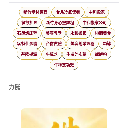
新竹頌缽課程
台北冷氣保養
中和搬家
餐飲加盟
新竹身心靈課程
中和搬家公司
石墨烯床墊
美容教學
永和搬家
桃園美食
客製化沙發
台南做臉
美容創業課程
頌缽
基隆抓漏
牛樟芝
牛樟芝推薦
螺螄粉
牛樟芝功效
力挺