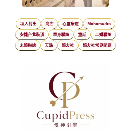
埋入射出
商店
心靈療癒
Mahamudra
安捷台北裝潢
單身聯誼
童話
二婚聯誼
未婚聯誼
天珠
婚友社
婚友社常見問題