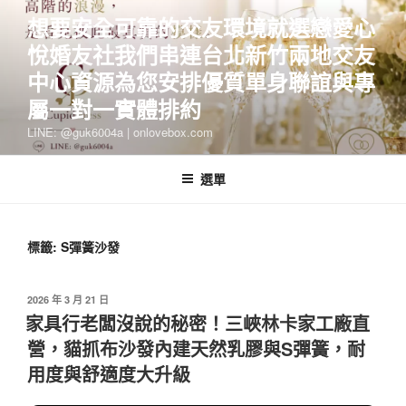
跳
想要安全可靠的交友環境就選戀愛心
至
悅婚友社我們串連台北新竹兩地交友
主
要
中心資源為您安排優質單身聯誼與專
內
屬一對一實體排約
容
LINE: @guk6004a | onlovebox.com
選單
標籤:
S彈簧沙發
發
2026 年 3 月 21 日
佈
家具行老闆沒說的秘密！三峽林卡家工廠直
於
營，貓抓布沙發內建天然乳膠與S彈簧，耐
用度與舒適度大升級