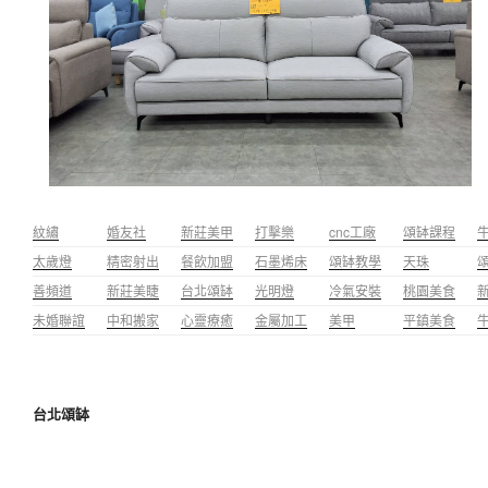
紋繡
婚友社
新莊美甲
打擊樂
cnc工廠
頌缽課程
太歲燈
精密射出
餐飲加盟
石墨烯床
頌缽教學
天珠
善頻道
新莊美睫
台北頌缽
光明燈
冷氣安裝
桃園美食
未婚聯誼
中和搬家
心靈療癒
金屬加工
美甲
平鎮美食
台北頌缽