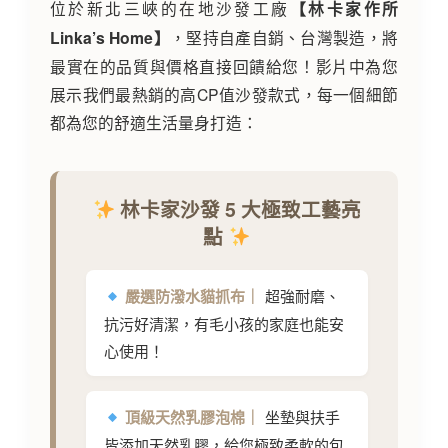
位於新北三峽的在地沙發工廠
【林卡家作所
Linka’s Home】
，堅持自產自銷、台灣製造，將
最實在的品質與價格直接回饋給您！影片中為您
展示我們最熱銷的高CP值沙發款式，每一個細節
都為您的舒適生活量身打造：
林卡家沙發 5 大極致工藝亮
點
嚴選防潑水貓抓布｜
超強耐磨、
抗污好清潔，有毛小孩的家庭也能安
心使用！
頂級天然乳膠泡棉｜
坐墊與扶手
皆添加天然乳膠，給您極致柔軟的包