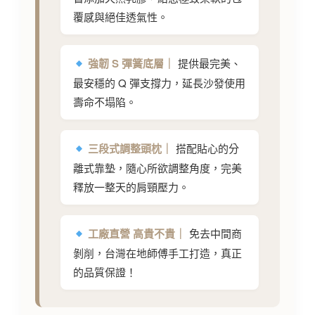
覆感與絕佳透氣性。
強韌 S 彈簧底層｜
提供最完美、
最安穩的 Q 彈支撐力，延長沙發使用
壽命不塌陷。
三段式調整頭枕｜
搭配貼心的分
離式靠墊，隨心所欲調整角度，完美
釋放一整天的肩頸壓力。
工廠直營 高貴不貴｜
免去中間商
剝削，台灣在地師傅手工打造，真正
的品質保證！