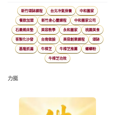
新竹頌缽課程
台北冷氣保養
中和搬家
餐飲加盟
新竹身心靈課程
中和搬家公司
石墨烯床墊
美容教學
永和搬家
桃園美食
客製化沙發
台南做臉
美容創業課程
頌缽
基隆抓漏
牛樟芝
牛樟芝推薦
螺螄粉
牛樟芝功效
力挺