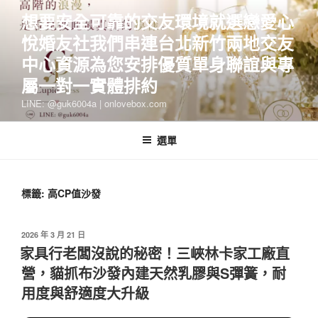
跳
想要安全可靠的交友環境就選戀愛心
至
悅婚友社我們串連台北新竹兩地交友
主
要
中心資源為您安排優質單身聯誼與專
內
屬一對一實體排約
容
LINE: @guk6004a | onlovebox.com
選單
標籤:
高CP值沙發
發
2026 年 3 月 21 日
佈
家具行老闆沒說的秘密！三峽林卡家工廠直
於
營，貓抓布沙發內建天然乳膠與S彈簧，耐
用度與舒適度大升級