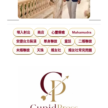
埋入射出
商店
心靈療癒
Mahamudra
安捷台北裝潢
單身聯誼
童話
二婚聯誼
未婚聯誼
天珠
婚友社
婚友社常見問題