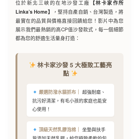
位於新北三峽的在地沙發工廠
【林卡家作所
Linka’s Home】
，堅持自產自銷、台灣製造，將
最實在的品質與價格直接回饋給您！影片中為您
展示我們最熱銷的高CP值沙發款式，每一個細節
都為您的舒適生活量身打造：
林卡家沙發 5 大極致工藝亮
點
嚴選防潑水貓抓布｜
超強耐磨、
抗污好清潔，有毛小孩的家庭也能安
心使用！
頂級天然乳膠泡棉｜
坐墊與扶手
皆添加天然乳膠，給您極致柔軟的包