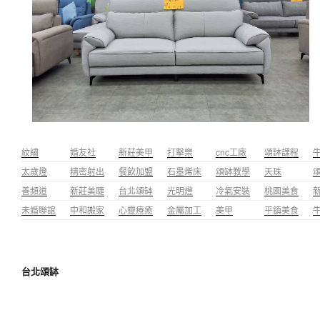
紋繡
婚友社
新莊美甲
打擊樂
cnc工廠
頌缽課程
太歲燈
精密射出
餐飲加盟
石墨烯床
頌缽教學
天珠
善頻道
新莊美睫
台北頌缽
光明燈
冷氣安裝
桃園美食
未婚聯誼
中和搬家
心靈療癒
金屬加工
美甲
平鎮美食
台北頌缽