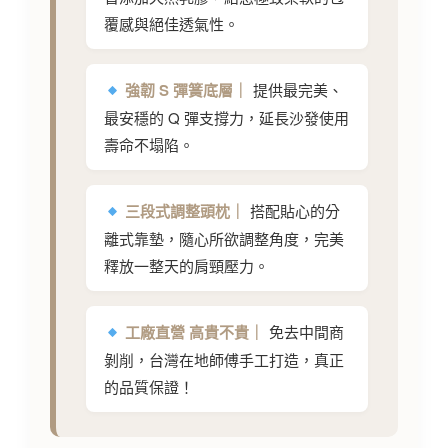
覆感與絕佳透氣性。
強韌 S 彈簧底層｜
提供最完美、
最安穩的 Q 彈支撐力，延長沙發使用
壽命不塌陷。
三段式調整頭枕｜
搭配貼心的分
離式靠墊，隨心所欲調整角度，完美
釋放一整天的肩頸壓力。
工廠直營 高貴不貴｜
免去中間商
剝削，台灣在地師傅手工打造，真正
的品質保證！