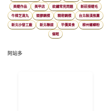
美睫作品
美甲店
紋繡常見問題
新莊接睫毛
牛樟芝滴丸
塑膠鋼模
精密鋼模
台北裝潢推薦
新北沙發工廠
新北聯誼
平價美食
柳州螺螄粉
催眠
阿站多