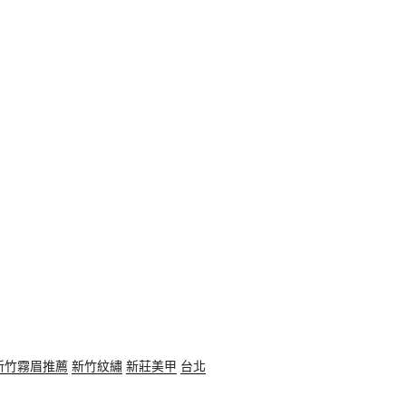
新竹霧眉推薦
新竹紋繡
新莊美甲
台北