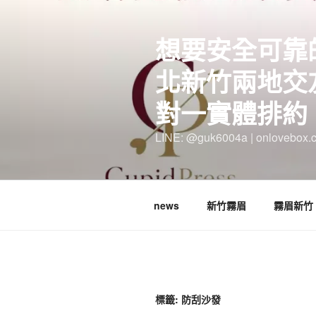
跳
至
想要安全可靠
主
要
北新竹兩地交
內
容
對一實體排約
LINE: @guk6004a | onlovebox.
news
新竹霧眉
霧眉新竹
標籤:
防刮沙發