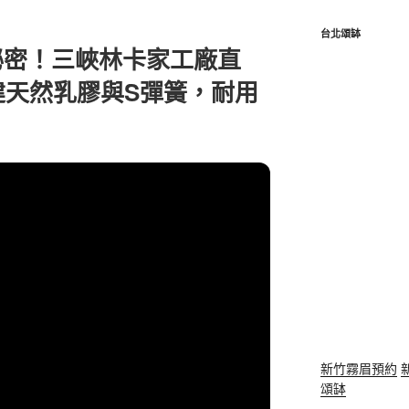
台北頌缽
秘密！三峽林卡家工廠直
建天然乳膠與S彈簧，耐用
新竹霧眉預約
頌缽