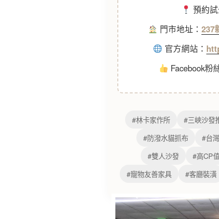
預約試
門市地址：
23
官方網站：
ht
Facebook
#林卡家作所
#三峽沙發
#防潑水貓抓布
#台
#雙人沙發
#高CP
#寵物友善家具
#客廳裝潢