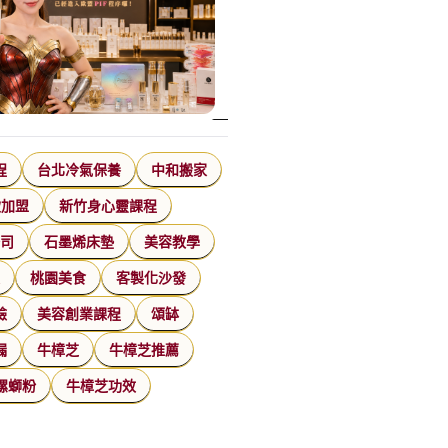
程
台北冷氣保養
中和搬家
飲加盟
新竹身心靈課程
公司
石墨烯床墊
美容教學
家
桃園美食
客製化沙發
臉
美容創業課程
頌缽
漏
牛樟芝
牛樟芝推薦
螺螄粉
牛樟芝功效