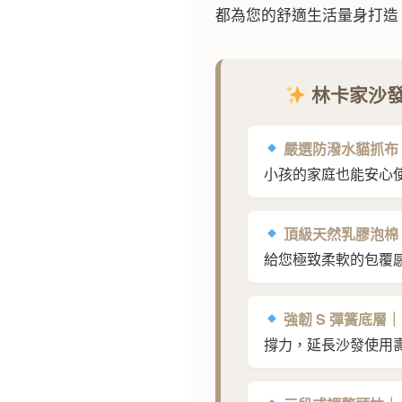
都為您的舒適生活量身打造
林卡家沙發
嚴選防潑水貓抓布
小孩的家庭也能安心
頂級天然乳膠泡棉
給您極致柔軟的包覆
強韌 S 彈簧底層｜
撐力，延長沙發使用