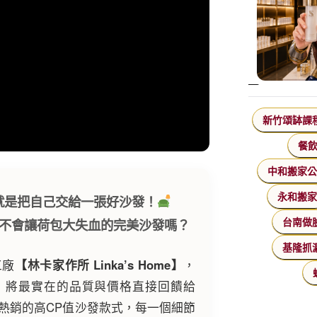
新竹頌缽課
餐
中和搬家
永和搬
就是把自己交給一張好沙發！
不會讓荷包大失血的完美沙發嗎？
台南做
基隆抓
工廠
【林卡家作所 Linka’s Home】
，
，將最實在的品質與價格直接回饋給
熱銷的高CP值沙發款式，每一個細節