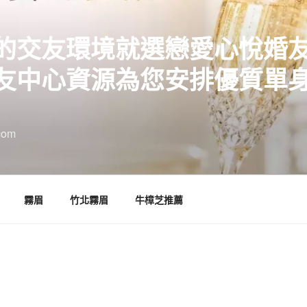
的交友環境就選戀愛心悅婚
友中心資源為您安排優質單
com
霧眉
竹北霧眉
牛樟芝推薦