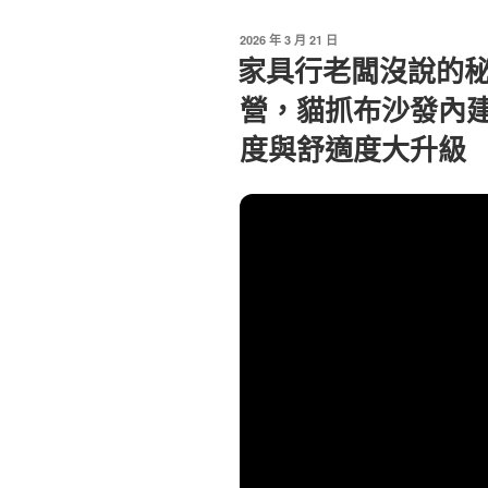
發
2026 年 3 月 21 日
佈
家具行老闆沒說的
於
營，貓抓布沙發內
度與舒適度大升級