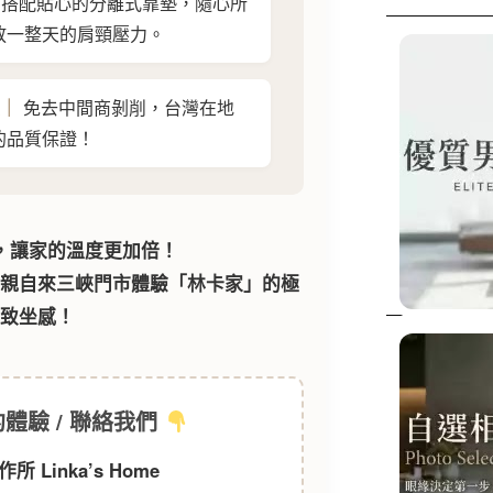
搭配貼心的分離式靠墊，隨心所
放一整天的肩頸壓力。
貴｜
免去中間商剝削，台灣在地
的品質保證！
，讓家的溫度更加倍！
您親自來三峽門市體驗「林卡家」的極
致坐感！
體驗 / 聯絡我們
所 Linka’s Home