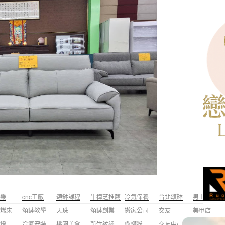
樂
cnc工廠
頌缽課程
牛樟芝推薦
冷氣保養
台北頌缽
男士霧眉
烯床
頌缽教學
天珠
頌缽創業
搬家公司
交友
美甲店
燈
冷氣安裝
桃園美食
新竹紋繡
螺螄粉
交友中心
台北裝潢