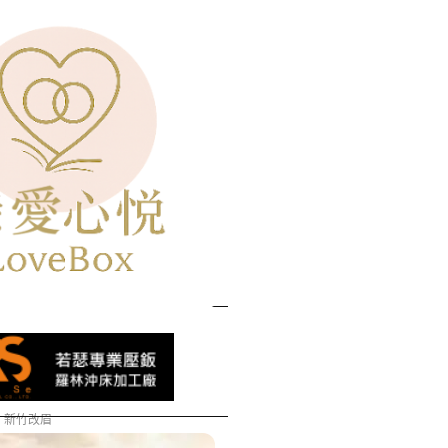
牛樟滴丸
新竹改眉
安裝冷氣