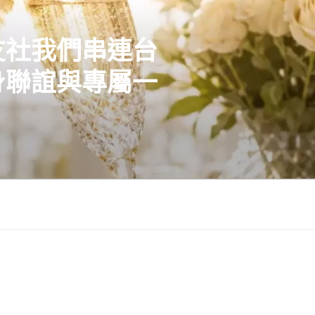
友社我們串連台
身聯誼與專屬一