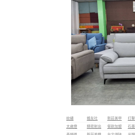
紋繡
婚友社
新莊美甲
打擊
太歲燈
精密射出
餐飲加盟
石墨
善頻道
新莊美睫
台北頌缽
光明