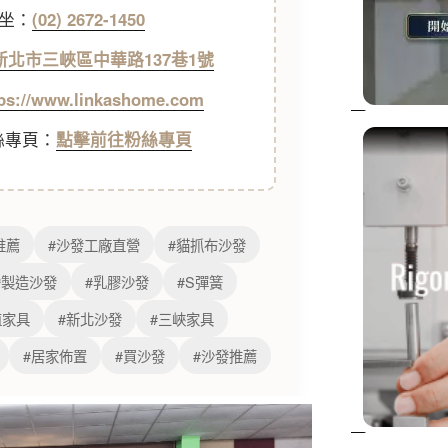
坐：
(02) 2672-1450
7新北市三峽區中華路137巷1號
tps://www.linkashome.com
粉絲專頁：
點擊前往粉絲專頁
推薦
#沙發工廠直營
#貓抓布沙發
灣製造沙發
#乳膠沙發
#S彈簧
值家具
#新北沙發
#三峽家具
#居家佈置
#買沙發
#沙發推薦