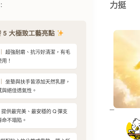
力挺
：
 5 大極致工藝亮點
｜
超強耐磨、抗污好清潔，有毛
使用！
｜
坐墊與扶手皆添加天然乳膠，
感與絕佳透氣性。
提供最完美、最安穩的 Q 彈支
壽命不塌陷。