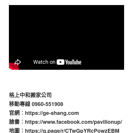
格上中和搬家公司
移動專線 0960-551908
官網︰https://ge-shang.com
臉書︰https://www.facebook.com/pavilionup/
地圖︰https://g.page/r/CTwGpYRcPowzEBM