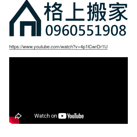
https://www.youtube.com/watch?v=4p1lCwrDr1U