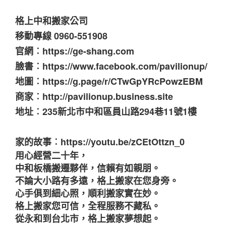
格上中和搬家公司
移動專線 0960-551908
官網︰https://ge-shang.com
臉書︰https://www.facebook.com/pavilionup/
地圖︰https://g.page/r/CTwGpYRcPowzEBM
商家︰http://pavilionup.business.site
地址︰235新北市中和區員山路294巷11號1樓
家的故事︰https://youtu.be/zCEtOttzn_0
用心經營二十年，
中和板橋搬遷夥伴，信賴有如親朋。
不論大小路有多遠，格上搬家在您身旁。
心手俱到細心照，順利搬家實在妙。
格上搬家您可信，全程服務不藏私。
從永和到台北市，格上搬家夢想起。