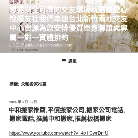
跳
想要安全可靠的交友環境就選戀愛心
至
悅婚友社我們串連台北新竹兩地交友
主
要
中心資源為您安排優質單身聯誼與專
內
屬一對一實體排約
容
LINE: @guk6004a | onlovebox.com
選單
標籤:
永和搬家推薦
發
2024 年 3 月 13 日
佈
中和搬家推薦,平價搬家公司,搬家公司電話,
於
搬家電話,推薦中和搬家,推薦板橋搬家
https://www.youtube.com/watch?v=4p1lCwrDr1U