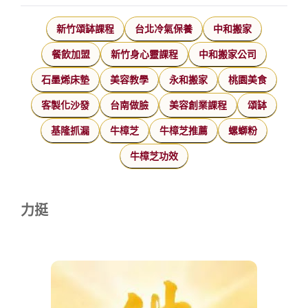
新竹頌缽課程
台北冷氣保養
中和搬家
餐飲加盟
新竹身心靈課程
中和搬家公司
石墨烯床墊
美容教學
永和搬家
桃園美食
客製化沙發
台南做臉
美容創業課程
頌缽
基隆抓漏
牛樟芝
牛樟芝推薦
螺螄粉
牛樟芝功效
力挺