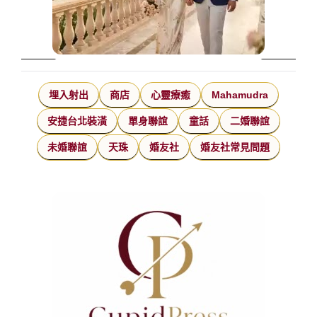
埋入射出
商店
心靈療癒
Mahamudra
安捷台北裝潢
單身聯誼
童話
二婚聯誼
未婚聯誼
天珠
婚友社
婚友社常見問題