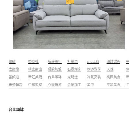
紋繡
婚友社
新莊美甲
打擊樂
cnc工廠
頌缽課程
太歲燈
精密射出
餐飲加盟
石墨烯床
頌缽教學
天珠
善頻道
新莊美睫
台北頌缽
光明燈
冷氣安裝
桃園美食
未婚聯誼
中和搬家
心靈療癒
金屬加工
美甲
平鎮美食
台北頌缽