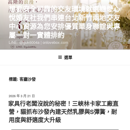
跳
想要安全可靠的交友環境就選戀愛心
至
悅婚友社我們串連台北新竹兩地交友
主
要
中心資源為您安排優質單身聯誼與專
內
屬一對一實體排約
容
LINE: @guk6004a | onlovebox.com
選單
標籤:
客廳沙發
發
2026 年 3 月 21 日
佈
家具行老闆沒說的秘密！三峽林卡家工廠直
於
營，貓抓布沙發內建天然乳膠與S彈簧，耐
用度與舒適度大升級