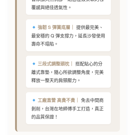
覆感與絕佳透氣性。
強韌 S 彈簧底層｜
提供最完美、
最安穩的 Q 彈支撐力，延長沙發使用
壽命不塌陷。
三段式調整頭枕｜
搭配貼心的分
離式靠墊，隨心所欲調整角度，完美
釋放一整天的肩頸壓力。
工廠直營 高貴不貴｜
免去中間商
剝削，台灣在地師傅手工打造，真正
的品質保證！