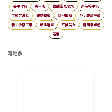
美睫作品
美甲店
紋繡常見問題
新莊接睫毛
牛樟芝滴丸
塑膠鋼模
精密鋼模
台北裝潢推薦
新北沙發工廠
新北聯誼
平價美食
柳州螺螄粉
催眠
阿站多