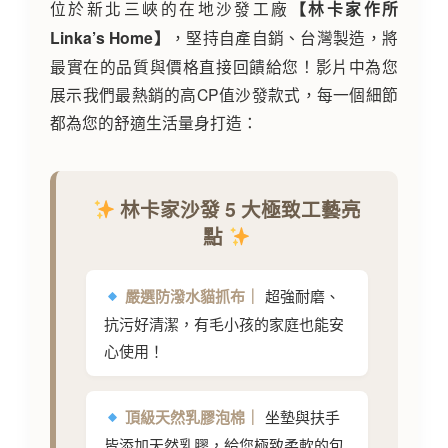
位於新北三峽的在地沙發工廠
【林卡家作所
Linka’s Home】
，堅持自產自銷、台灣製造，將
最實在的品質與價格直接回饋給您！影片中為您
展示我們最熱銷的高CP值沙發款式，每一個細節
都為您的舒適生活量身打造：
林卡家沙發 5 大極致工藝亮
點
嚴選防潑水貓抓布｜
超強耐磨、
抗污好清潔，有毛小孩的家庭也能安
心使用！
頂級天然乳膠泡棉｜
坐墊與扶手
皆添加天然乳膠，給您極致柔軟的包