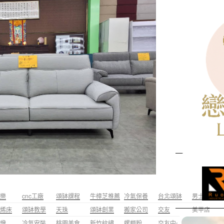
樂
cnc工廠
頌缽課程
牛樟芝推薦
冷氣保養
台北頌缽
男士霧眉
烯床
頌缽教學
天珠
頌缽創業
搬家公司
交友
美甲店
燈
冷氣安裝
桃園美食
新竹紋繡
螺螄粉
交友中心
台北裝潢