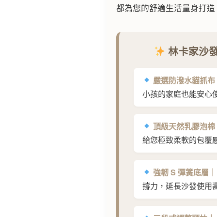
都為您的舒適生活量身打造
林卡家沙發
嚴選防潑水貓抓布
小孩的家庭也能安心
頂級天然乳膠泡棉
給您極致柔軟的包覆
強韌 S 彈簧底層｜
撐力，延長沙發使用