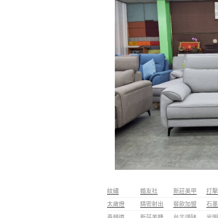
紋繡
婚友社
新莊美甲
打擊
太歲燈
精密射出
餐飲加盟
石墨
善頻道
新莊美睫
台北頌缽
光明