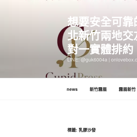
跳
至
想要安全可靠
主
要
北新竹兩地交
內
容
對一實體排約
LINE: @guk6004a | onlovebox.
news
新竹霧眉
霧眉新竹
標籤:
乳膠沙發