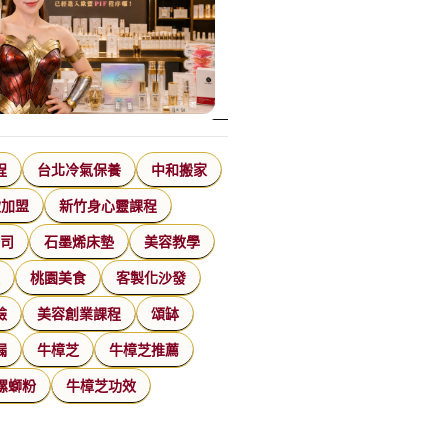
程
台北冷氣保養
中和搬家
飲加盟
新竹身心靈課程
公司
石墨烯床墊
美容教學
家
桃園美食
客製化沙發
臉
美容創業課程
頌缽
漏
牛樟芝
牛樟芝推薦
螺螄粉
牛樟芝功效