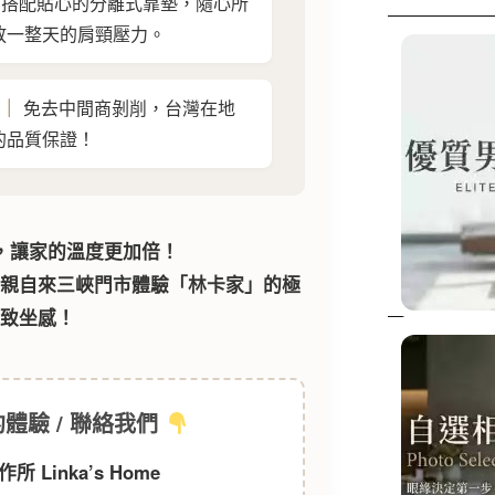
搭配貼心的分離式靠墊，隨心所
放一整天的肩頸壓力。
貴｜
免去中間商剝削，台灣在地
的品質保證！
，讓家的溫度更加倍！
您親自來三峽門市體驗「林卡家」的極
致坐感！
體驗 / 聯絡我們
所 Linka’s Home