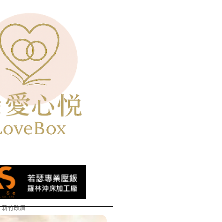
牛樟滴丸
新竹改眉
安裝冷氣