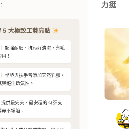
力挺
：
 5 大極致工藝亮點
｜
超強耐磨、抗污好清潔，有毛
使用！
｜
坐墊與扶手皆添加天然乳膠，
感與絕佳透氣性。
提供最完美、最安穩的 Q 彈支
壽命不塌陷。