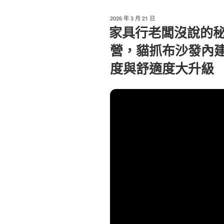
發
2026 年 3 月 21 日
佈
家具行老闆沒說的
於
營，貓抓布沙發內
度與舒適度大升級