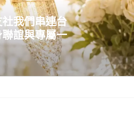
友社我們串連台
身聯誼與專屬一