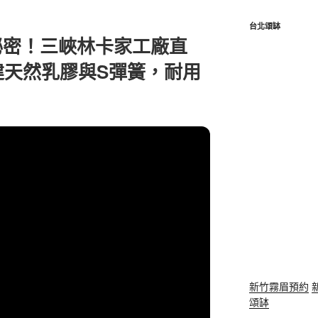
台北頌缽
秘密！三峽林卡家工廠直
建天然乳膠與S彈簧，耐用
新竹霧眉預約
頌缽