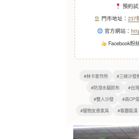
預約試
門市地址：
23
官方網站：
ht
Facebook
#林卡家作所
#三峽沙發
#防潑水貓抓布
#台
#雙人沙發
#高CP
#寵物友善家具
#客廳裝潢