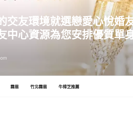
的交友環境就選戀愛心悅婚
友中心資源為您安排優質單
com
霧眉
竹北霧眉
牛樟芝推薦