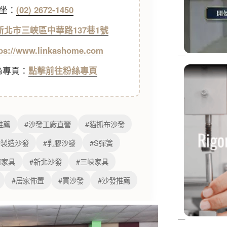
坐：
(02) 2672-1450
7新北市三峽區中華路137巷1號
tps://www.linkashome.com
粉絲專頁：
點擊前往粉絲專頁
推薦
#沙發工廠直營
#貓抓布沙發
灣製造沙發
#乳膠沙發
#S彈簧
值家具
#新北沙發
#三峽家具
#居家佈置
#買沙發
#沙發推薦