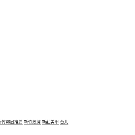
新竹霧眉推薦
新竹紋繡
新莊美甲
台北