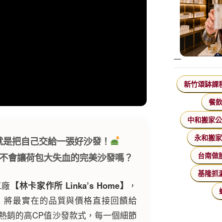
新竹頌缽課
餐
中和搬家
永和搬
就是把自己交給一張好沙發！
不會讓荷包大失血的完美沙發嗎？
台南做
基隆抓
工廠
【林卡家作所 Linka’s Home】
，
，將最實在的品質與價格直接回饋給
熱銷的高CP值沙發款式，每一個細節