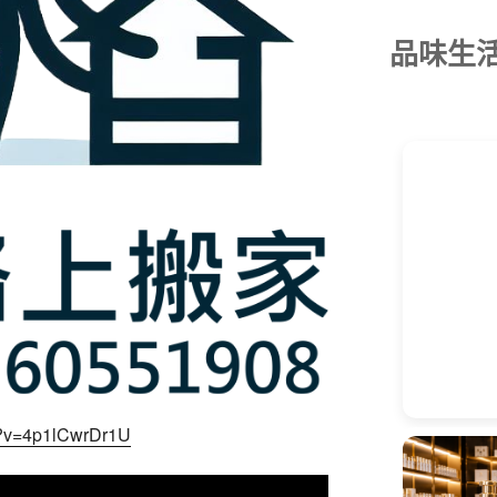
品味生
h?v=4p1lCwrDr1U