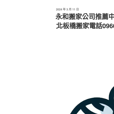
發
2024 年 3 月 11 日
佈
永和搬家公司推薦
於
北板橋搬家電話09605