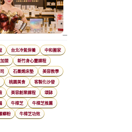
程
台北冷氣保養
中和搬家
飲加盟
新竹身心靈課程
公司
石墨烯床墊
美容教學
家
桃園美食
客製化沙發
臉
美容創業課程
頌缽
漏
牛樟芝
牛樟芝推薦
螺螄粉
牛樟芝功效