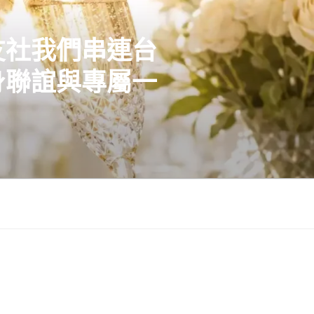
友社我們串連台
身聯誼與專屬一