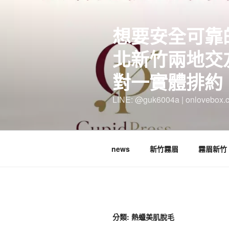
跳
至
想要安全可靠
主
要
北新竹兩地交
內
容
對一實體排約
LINE: @guk6004a | onlovebox.
news
新竹霧眉
霧眉新竹
分類:
熱蠟美肌脫毛