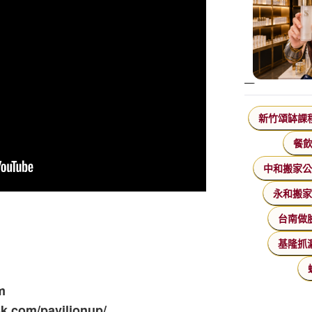
新竹頌缽課
餐
中和搬家
永和搬
台南做
基隆抓
m
.com/pavilionup/