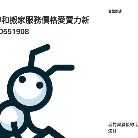
台北頌缽
中和搬家服務價格愛賣力新
51908
新竹霧眉預約
頌缽