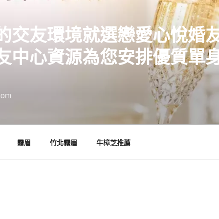
的交友環境就選戀愛心悅婚
友中心資源為您安排優質單
com
霧眉
竹北霧眉
牛樟芝推薦