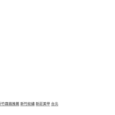
新竹霧眉推薦
新竹紋繡
新莊美甲
台北