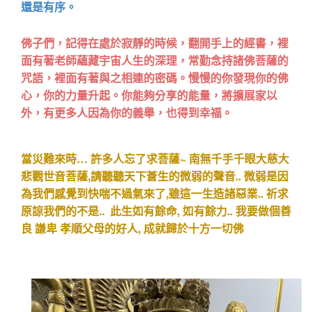
還是有序。
佛子們，記得在處於寂靜的時候，翻開手上的經書，裡
面有著老師蘊藏宇宙人生的深理，常勤念持諸佛菩薩的
咒語，裡面有著與之相連的密碼。慢慢的你發現你的佛
心，你的力量升起。你能夠分享的能量，將擴展家以
外，有更多人因為你的義舉，也得到幸福。
當災難來時… 許多人忘了求菩薩~ 南無千手千眼大慈大
悲觀世音菩薩,請聽聽天下蒼生的微弱的聲音.. 微弱是因
為我們感覺到快喘不過氣來了,雖這一生造諸惡業.. 祈求
原諒我們的不是.. 此生如有餘命, 如有餘力.. 我要做個善
良 謙卑 孝順父母的好人, 成就歸於十方一切佛