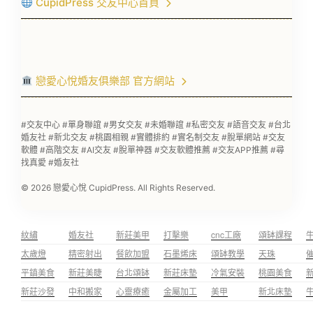
CupidPress 交友中心首頁
戀愛心悅婚友俱樂部 官方網站
#交友中心 #單身聯誼 #男女交友 #未婚聯誼 #私密交友 #語音交友 #台北
婚友社 #新北交友 #桃園相親 #實體排約 #實名制交友 #脫單網站 #交友
軟體 #高階交友 #AI交友 #脫單神器 #交友軟體推薦 #交友APP推薦 #尋
找真愛 #婚友社
© 2026 戀愛心悅 CupidPress. All Rights Reserved.
紋繡
婚友社
新莊美甲
打擊樂
cnc工廠
頌缽課程
太歲燈
精密射出
餐飲加盟
石墨烯床
頌缽教學
天珠
平鎮美食
新莊美睫
台北頌缽
新莊床墊
冷氣安裝
桃園美食
新莊沙發
中和搬家
心靈療癒
金屬加工
美甲
新北床墊