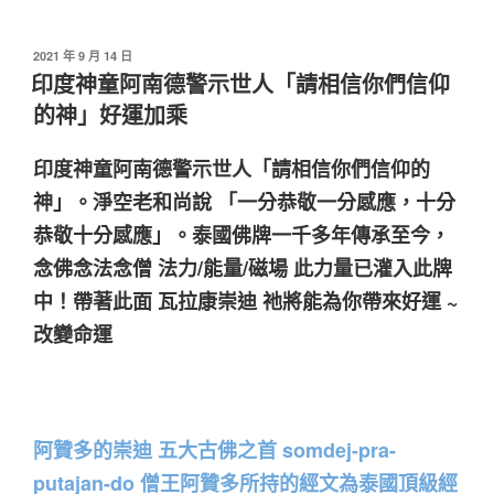
發
2021 年 9 月 14 日
佈
印度神童阿南德警示世人「請相信你們信仰
於
的神」好運加乘
印度神童阿南德警示世人「請相信你們信仰的
神」。淨空老和尚說 「一分恭敬一分感應，十分
恭敬十分感應」。泰國佛牌一千多年傳承至今，
念佛念法念僧 法力/能量/磁場 此力量已灌入此牌
中！帶著此面 瓦拉康崇迪 祂將能為你帶來好運 ~
改變命運
阿贊多的崇迪 五大古佛之首 somdej-pra-
putajan-do 僧王阿贊多所持的經文為泰國頂級經