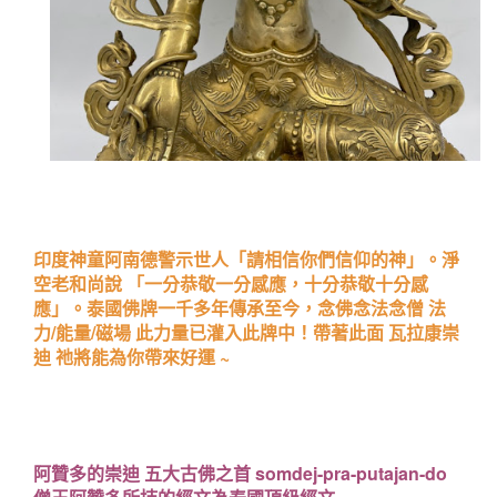
印度神童阿南德警示世人「請相信你們信仰的神」。淨
空老和尚說 「一分恭敬一分感應，十分恭敬十分感
應」。泰國佛牌一千多年傳承至今，念佛念法念僧 法
力/能量/磁場 此力量已灌入此牌中！帶著此面 瓦拉康崇
迪 祂將能為你帶來好運 ~
阿贊多的崇迪 五大古佛之首 somdej-pra-putajan-do