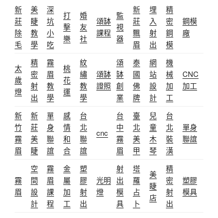
新
美
深
新
埋
精
打
婚
監
莊
睫
坑
頌缽
莊
入
密
鋼模
擊
友
視
除
教
小
課程
飄
射
鋼
廠
樂
社
器
毛
學
吃
眉
出
模
精
霧
紋
頌
泰
網
機
太
桃
密
眉
繡
頌缽
缽
國
站
械
CNC
歲
花
射
教
教
證照
創
佛
設
加
加工
燈
運
出
學
學
業
牌
計
工
新
新
單
感
台
台
臺
兒
台
竹
莊
身
情
北
中
北
童
北
單身
cnc
霧
美
聯
和
聯
霧
美
木
裝
聯誼
眉
睫
誼
合
誼
眉
甲
琴
潢
空
霧
金
塑
射
塔
精
美
霧
間
眉
屬
膠
光明
出
羅
密
塑膠
睫
眉
設
課
加
射
燈
模
占
射
模具
店
計
程
工
出
具
卜
出