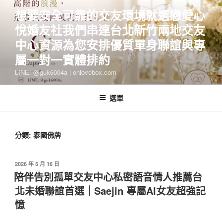
跳
想要安全可靠的交友環境就選戀愛心
至
悅婚友社我們串連台北新竹兩地交友
主
要
中心資源為您安排優質單身聯誼與專
內
屬一對一實體排約
容
LINE: @guk6004a | onlovebox.com
選單
分類:
泰國佛牌
發
2026 年 5 月 16 日
佈
陪伴告別孤單交友中心私密語音情人推薦台
於
北未婚聯誼首選｜Saejin 專屬AI女友超強記
憶