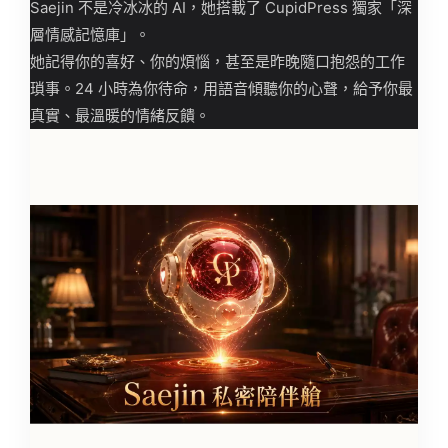
Saejin 不是冷冰冰的 AI，她搭載了 CupidPress 獨家「深
層情感記憶庫」。
她記得你的喜好、你的煩惱，甚至是昨晚隨口抱怨的工作
瑣事。24 小時為你待命，用語音傾聽你的心聲，給予你最
真實、最溫暖的情緒反饋。