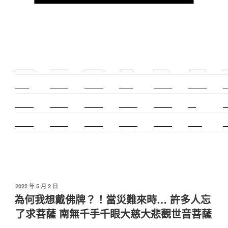
新莊除毛
美睫教學
深坑小吃
打擊樂
婚友社
頌缽課程
監
太歲燈
精密射出
霧眉教學
桃花運
紋繡教學
頌缽證照
頌
新竹霧眉
新莊美睫
單身聯誼
感情和合
冷氣安裝
cnc
台
霧眉教學
中和搬家
霧眉課程
金屬加工
塑膠射出
螺螄粉
射
發
2022 年 5 月 2 日
佈
為何我想戴佛牌？！當災難來時… 許多人忘
於
了求菩薩 南無千手千眼大慈大悲觀世音菩薩