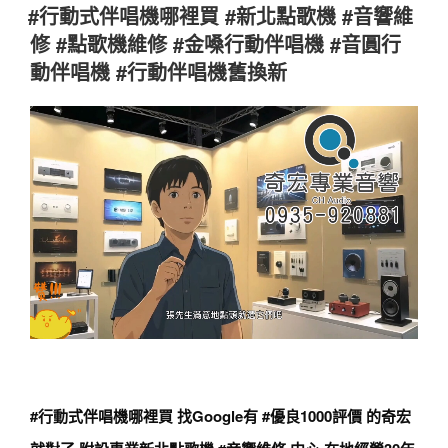
佈
#行動式伴唱機哪裡買 #新北點歌機 #音響維
於
修 #點歌機維修 #金嗓行動伴唱機 #音圓行
動伴唱機 #行動伴唱機舊換新
#行動式伴唱機哪裡買
找Google有
#優良1000評價
的奇宏