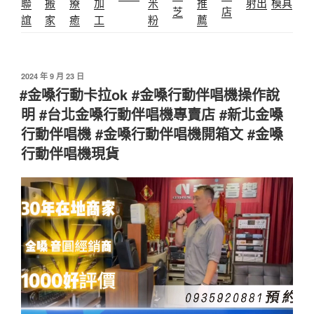
聯
搬
療
加
米
推
射出
模具
芝
店
誼
家
癒
工
粉
薦
發
2024 年 9 月 23 日
佈
#金嗓行動卡拉ok #金嗓行動伴唱機操作說
於
明 #台北金嗓行動伴唱機專賣店 #新北金嗓
行動伴唱機 #金嗓行動伴唱機開箱文 #金嗓
行動伴唱機現貨