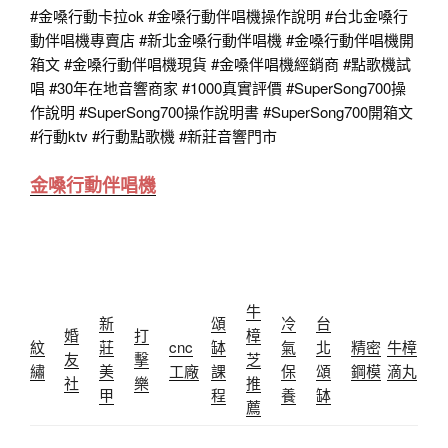
#金嗓行動卡拉ok
#金嗓行動伴唱機操作說明
#台北金嗓行
動伴唱機專賣店
#新北金嗓行動伴唱機
#金嗓行動伴唱機開
箱文
#金嗓行動伴唱機現貨
#金嗓伴唱機經銷商
#點歌機試
唱
#30年在地音響商家
#1000真實評價
#SuperSong700操
作說明
#SuperSong700操作說明書
#SuperSong700開箱文
#行動ktv
#行動點歌機 #新莊音響門市
金嗓行動伴唱機
牛
新
頌
冷
台
婚
打
樟
紋
莊
cnc
缽
氣
北
精密
牛樟
友
擊
芝
繡
美
工廠
課
保
頌
鋼模
滴丸
社
樂
推
甲
程
養
缽
薦