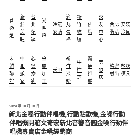
新
台
滴
新
交
善
光
莊
北
冷氣
丸
竹
佛
友
台北
安裝
頻
明
美
頌
安裝
價
紋
牌
中
裝潢
冷氣
道
燈
睫
缽
格
繡
心
未
中
心
金
新
霧
牛
美
婚
和
靈
屬
竹
眉
精密
塑膠
美甲
樟
睫
聯
搬
療
加
米
推
射出
模具
芝
店
誼
家
癒
工
粉
薦
發
2024 年 10 月 18 日
佈
新北金嗓行動伴唱機,行動點歌機,金嗓行動
於
伴唱機開箱文奇宏新北音響音圓金嗓行動伴
唱機專賣店金嗓經銷商