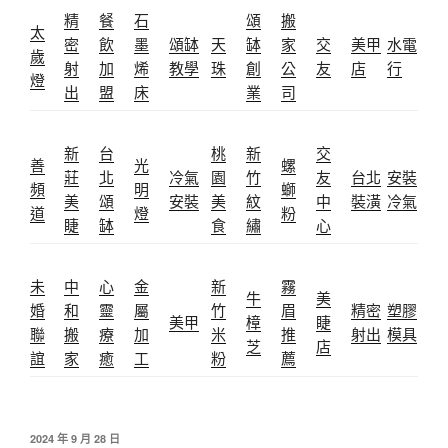
精
餐
石
頌
搬
太
密
飲
墨
頌缽
天
缽
家
交
美甲
水電
歲
射
加
烯
教學
珠
創
公
友
店
行
燈
出
盟
床
業
司
新
台
桃
新
交
善
光
螺
莊
北
冷氣
園
竹
友
台北
安裝
頻
明
螄
美
頌
安裝
美
紋
中
裝潢
冷氣
道
燈
粉
睫
缽
食
繡
心
未
中
心
金
新
霧
牛
美
婚
和
靈
屬
竹
眉
精密
塑膠
美甲
樟
睫
聯
搬
療
加
米
推
射出
模具
芝
店
誼
家
癒
工
粉
薦
發
2024 年 9 月 28 日