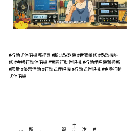
#行動式伴唱機哪裡買
#新北點歌機
#音響維修
#點歌機維
修
#金嗓行動伴唱機
#音圓行動伴唱機
#行動伴唱機舊換新
#限量
#優惠活動
#行動式伴唱機
#行動式伴唱機
#金嗓行動
式伴唱機
牛
新
頌
冷
台