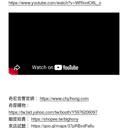
https://www.youtube.com/watch?v=WRlnnlO6L_o
奇宏音響官網：
https://www.chyihong.com
奇摩購物：
https://tw.bid.yahoo.com/tw/booth/Y5976206097
蝦皮拍賣：
https://shopee.tw/bighony
來店試聽：
https://goo.gl/maps/37pRBxdFa6u