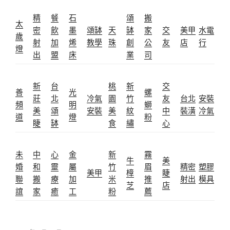
精
餐
石
頌
搬
太
密
飲
墨
頌缽
天
缽
家
交
美甲
水電
歲
射
加
烯
教學
珠
創
公
友
店
行
燈
出
盟
床
業
司
新
台
桃
新
交
善
光
螺
莊
北
冷氣
園
竹
友
台北
安裝
頻
明
螄
美
頌
安裝
美
紋
中
裝潢
冷氣
道
燈
粉
睫
缽
食
繡
心
未
中
心
金
新
霧
牛
美
婚
和
靈
屬
竹
眉
精密
塑膠
美甲
樟
睫
聯
搬
療
加
米
推
射出
模具
芝
店
誼
家
癒
工
粉
薦