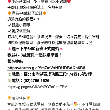
小班制鞏固手型，家長可以不跟課
➡即日開始可預約試上，名額有限
專為4-8歲孩子設計
透過有趣的課程APP
智能小鋼琴
觸控板互動
有趣的樂理遊戲、訓練視譜、彈奏、培養音感，提供智能
糾錯與紀錄學習，孩子的課程進度讓您清楚學習狀況！
週三下午
6:00
新班正式開始
歡迎4~ 8歲寶貝一起快樂學習！
報名連結｜
https://forms.gle/Ym7mVxNDUDBdQn6B8
地點：臺北市內湖區成功路三段174巷15號7樓
電話：(02)2796-1626
https://g.page/r/CfKWoPQTaSzpEBM
課程特色
智能的觸控互動式學習，令寶貝愛不釋手
，不僅學得開
心，還能掌握樂理知識及彈奏能力，全方位的綜合能力培