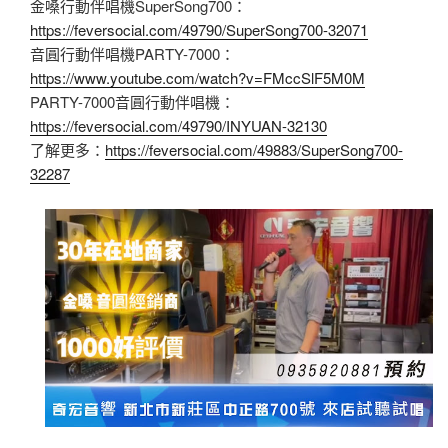
金嗓行動伴唱機SuperSong700：
https://feversocial.com/49790/SuperSong700-32071
音圓行動伴唱機PARTY-7000：
https://www.youtube.com/watch?v=FMccSlF5M0M
PARTY-7000音圓行動伴唱機：
https://feversocial.com/49790/INYUAN-32130
了解更多：
https://feversocial.com/49883/SuperSong700-
32287