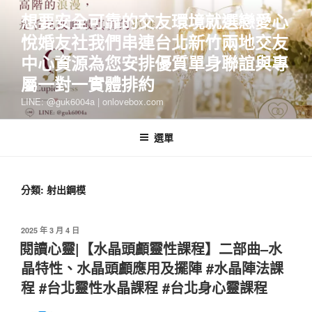
跳
想要安全可靠的交友環境就選戀愛心
至
悅婚友社我們串連台北新竹兩地交友
主
要
中心資源為您安排優質單身聯誼與專
內
屬一對一實體排約
容
LINE: @guk6004a | onlovebox.com
選單
分類:
射出鋼模
發
2025 年 3 月 4 日
佈
閱讀心靈|【水晶頭顱靈性課程】二部曲–水
於
晶特性、水晶頭顱應用及擺陣 #水晶陣法課
程 #台北靈性水晶課程 #台北身心靈課程