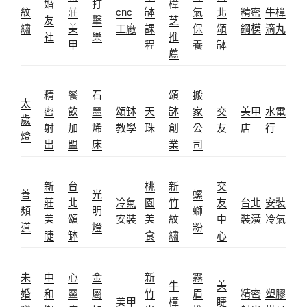
婚
打
樟
紋
莊
cnc
缽
氣
北
精密
牛樟
友
擊
芝
繡
美
工廠
課
保
頌
鋼模
滴丸
社
樂
推
甲
程
養
缽
薦
精
餐
石
頌
搬
太
密
飲
墨
頌缽
天
缽
家
交
美甲
水電
歲
射
加
烯
教學
珠
創
公
友
店
行
燈
出
盟
床
業
司
新
台
桃
新
交
善
光
螺
莊
北
冷氣
園
竹
友
台北
安裝
頻
明
螄
美
頌
安裝
美
紋
中
裝潢
冷氣
道
燈
粉
睫
缽
食
繡
心
未
中
心
金
新
霧
牛
美
婚
和
靈
屬
竹
眉
精密
塑膠
美甲
樟
睫