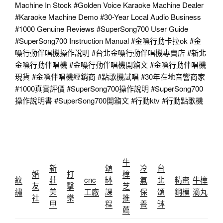
Machine In Stock
#Golden
Voice Karaoke Machine Dealer
#Karaoke
Machine Demo #30-Year Local Audio Business
#1000
Genuine Reviews
#SuperSong700
User Guide
#SuperSong700
Instruction Manual
#金嗓行動卡拉ok
#金
嗓行動伴唱機操作說明
#台北金嗓行動伴唱機專賣店
#新北
金嗓行動伴唱機
#金嗓行動伴唱機開箱文
#金嗓行動伴唱機
現貨
#金嗓伴唱機經銷商
#點歌機試唱
#30年在地音響商家
#1000真實評價
#SuperSong700操作說明
#SuperSong700
操作說明書
#SuperSong700開箱文
#行動ktv
#行動點歌機
牛
新
頌
冷
台
婚
打
樟
紋
莊
cnc
缽
氣
北
精密
牛樟
友
擊
芝
繡
美
工廠
課
保
頌
鋼模
滴丸
社
樂
推
甲
程
養
缽
薦