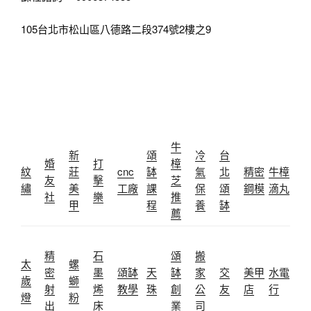
105台北市松山區八德路二段374號2樓之9
牛
新
頌
冷
台
婚
打
樟
紋
莊
cnc
缽
氣
北
精密
牛樟
友
擊
芝
繡
美
工廠
課
保
頌
鋼模
滴丸
社
樂
推
甲
程
養
缽
薦
精
石
頌
搬
太
螺
密
墨
頌缽
天
缽
家
交
美甲
水電
歲
螄
射
烯
教學
珠
創
公
友
店
行
燈
粉
出
床
業
司