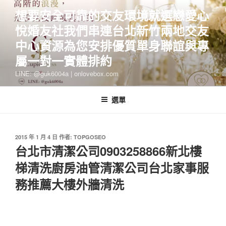
跳
想要安全可靠的交友環境就選戀愛心
至
悅婚友社我們串連台北新竹兩地交友
主
要
中心資源為您安排優質單身聯誼與專
內
屬一對一實體排約
容
LINE: @guk6004a | onlovebox.com
選單
發
2015 年 1 月 4 日
作者:
TOPGOSEO
佈
台北市清潔公司0903258866新北樓
於
梯清洗廚房油管清潔公司台北家事服
務推薦大樓外牆清洗