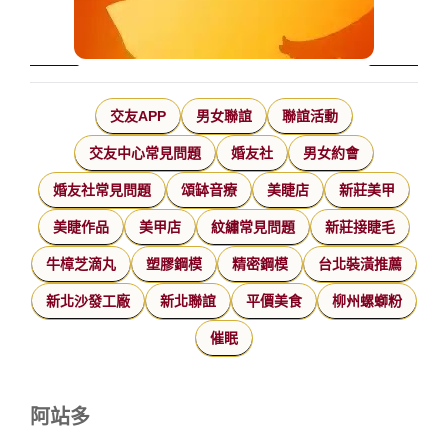
交友APP
男女聯誼
聯誼活動
交友中心常見問題
婚友社
男女約會
婚友社常見問題
頌缽音療
美睫店
新莊美甲
美睫作品
美甲店
紋繡常見問題
新莊接睫毛
牛樟芝滴丸
塑膠鋼模
精密鋼模
台北裝潢推薦
新北沙發工廠
新北聯誼
平價美食
柳州螺螄粉
催眠
阿站多