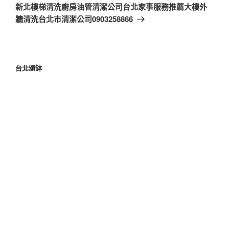
一
新北樓梯清洗廚房油管清潔公司台北家事服務推薦大樓外
篇
牆清洗台北市清潔公司0903258866
文
章
台北頌缽