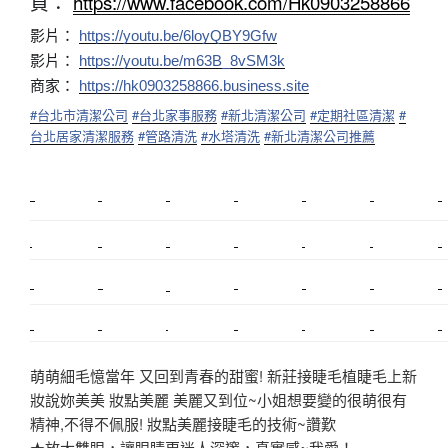
頁：
https://www.facebook.com/Hk0903258866
影片：
https://youtu.be/6loyQBY9Gfw
影片：
https://youtu.be/m63B_8vSM3k
商家：
https://hk0903258866.business.site
#
台北市清潔公司
#
台北家事服務
#
新北清潔公司
#
定期社區清潔
#
台北居家清潔服務
#
管路清洗
#
水塔清洗
#
新北清潔公司推薦
新莊植睫毛
美睫教學
塑膠鋼模
室內裝潢
美睫課程
搬家價錢
室內設計
搬家
桃園搬家
台北飄眉
新北搬家
搬家費
搬廠房
搬家全省
搬家估價
新莊接睫毛
推薦搬家
美甲教學
鋼琴搬運
基隆搬家
桃園除毛
中和搬家
推薦搬家
裝潢
平價搬家
SEO
搬家費用
射出模具
萌萌細毛憶當年 又回到青春的甜蜜! 新莊接睫毛植睫毛上新
妝說妳美美 妝點美麗 美麗又到位~小姐想要變的很萌很有
精神,不得不佩服! 妝點美麗接睫毛的技術~讚歎
★放大雙眼，讓眼睛更迷人深邃，真實感~我愛！