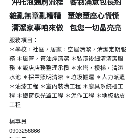
沖托泡通刷流程 客制滿意包長約
雜亂無章亂糟糟 董娘董座心慌慌
清潔家事咱來做 包您一切晶亮亮
服務項目：
＊學校，社區，居家，空屋清潔，清潔定期服
務 ＊風管，管油煙清潔 ＊裝潢後細清清潔服
務 ＊飯店店務整理承攬 ＊水塔，樓梯，清潔
水池 ＊採罩照明清潔 ＊垃圾搬運 ＊人力派遣
＊油漆工程 ＊室內裝潢工程 ＊廚具系統櫃工
程 ＊鐵窗採光罩工程 ＊泥作工程 ＊地板貼皮
工程
楊專員
0903258866