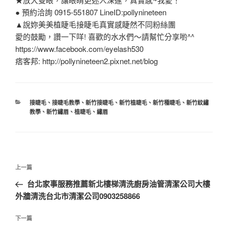
● 預約洽詢 0915-551807 LineID:pollynineteen
▲說妳美美植睫毛接睫毛真實感睫然不同粉絲團
愛的鼓勵，讚一下咩! 喜歡的水水們～請幫忙分享喲^^
https://www.facebook.com/eyelash530
痞客邦: http://pollynineteen2.pixnet.net/blog
分
接睫毛
、
接睫毛教學
、
新竹接睫毛
、
新竹植睫毛
、
新竹種睫毛
、
新竹紋繡
類
教學
、
新竹繡眉
、
植睫毛
、
繡眉
文
上
上一篇
章
一
台北家事服務推薦新北樓梯清洗廚房油管清潔公司大樓
導
篇
外牆清洗台北市清潔公司0903258866
覽
文
章
下
下一篇