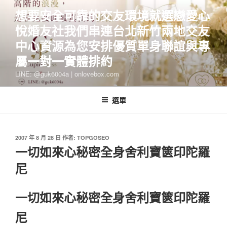
跳
想要安全可靠的交友環境就選戀愛心
至
悅婚友社我們串連台北新竹兩地交友
主
要
中心資源為您安排優質單身聯誼與專
內
屬一對一實體排約
容
LINE: @guk6004a | onlovebox.com
選單
發
2007 年 8 月 28 日
作者:
TOPGOSEO
佈
一切如來心秘密全身舍利寶篋印陀羅
於
尼
一切如來心秘密全身舍利寶篋印陀羅
尼