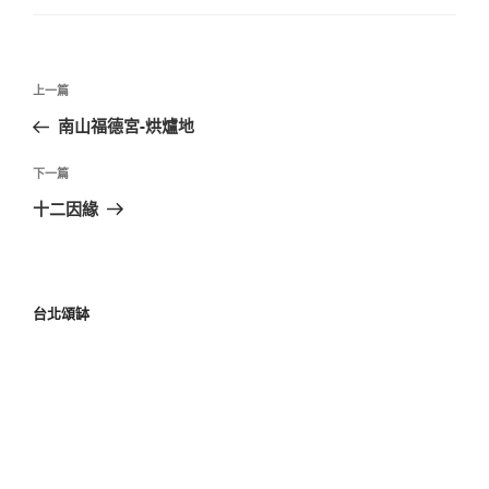
文
上
上一篇
章
一
南山福德宮-烘爐地
導
篇
覽
文
下
下一篇
章
一
十二因緣
篇
文
章
台北頌缽