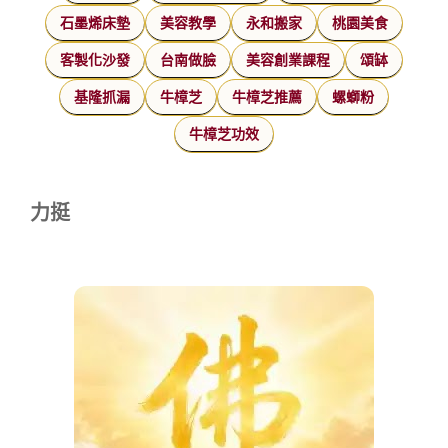
石墨烯床墊
美容教學
永和搬家
桃園美食
客製化沙發
台南做臉
美容創業課程
頌缽
基隆抓漏
牛樟芝
牛樟芝推薦
螺螄粉
牛樟芝功效
力挺