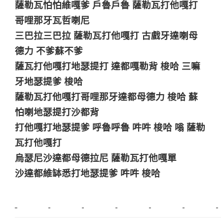
薩勒瓦怕怕維嘎爹 戶魯戶魯 薩勒瓦打他嘎打
哥哩那牙瓦哲喇尼
三巴拉三巴拉 薩勒瓦打他嘎打 古戲牙達喇母
德力 不爹蘇不爹
薩瓦打他嘎打地瑟提打 達都嘎勒背 梭哈 三嘛
牙地瑟提爹 梭哈
薩勒瓦打他嘎打哥哩那牙達都母德力 梭哈 蘇
怕喇地瑟提打沙都背
打他嘎打地瑟提爹 呼魯呼魯 吽吽 梭哈 嗡 薩勒
瓦打他嘎打
烏瑟尼沙達都母德拉尼 薩勒瓦打他嘎單
沙達都維缽悉打地瑟提爹 吽吽 梭哈
新莊植睫毛
美睫教學
塑膠鋼模
室內裝潢
美睫課程
搬家價錢
室內設計