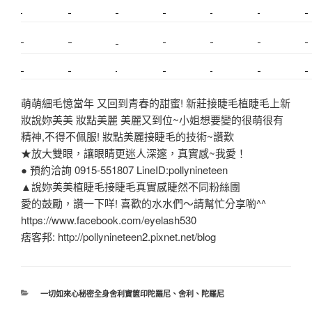
搬家
桃園搬家
台北飄眉
新北搬家
搬家費
搬廠房
搬家全省
搬家估價
新莊接睫毛
推薦搬家
美甲教學
鋼琴搬運
基隆搬家
桃園除毛
中和搬家
推薦搬家
裝潢
平價搬家
SEO
搬家費用
射出模具
萌萌細毛憶當年 又回到青春的甜蜜! 新莊接睫毛植睫毛上新
妝說妳美美 妝點美麗 美麗又到位~小姐想要變的很萌很有
精神,不得不佩服! 妝點美麗接睫毛的技術~讚歎
★放大雙眼，讓眼睛更迷人深邃，真實感~我愛！
● 預約洽詢 0915-551807 LineID:pollynineteen
▲說妳美美植睫毛接睫毛真實感睫然不同粉絲團
愛的鼓勵，讚一下咩! 喜歡的水水們～請幫忙分享喲^^
https://www.facebook.com/eyelash530
痞客邦: http://pollynineteen2.pixnet.net/blog
分
一切如來心秘密全身舍利寶篋印陀羅尼
、
舍利
、
陀羅尼
類