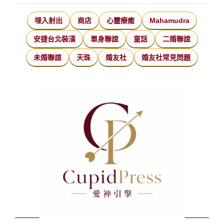
埋入射出
商店
心靈療癒
Mahamudra
安捷台北裝潢
單身聯誼
童話
二婚聯誼
未婚聯誼
天珠
婚友社
婚友社常見問題