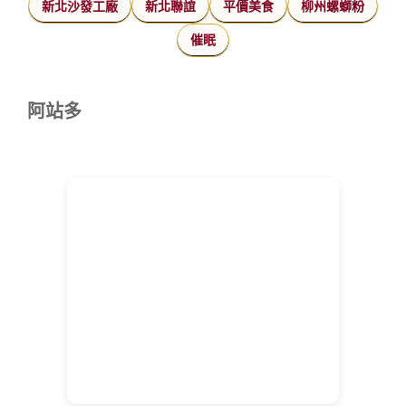
新北沙發工廠
新北聯誼
平價美食
柳州螺螄粉
催眠
阿站多