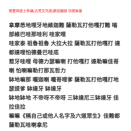
簡豐祺居士恭誦(古梵文咒語)
歡迎翻錄 功德無量
拿摩悉地哩牙地維迦難 薩勒瓦打他嘎打難 嗡
部維巴哇那哇利 哇家哩
哇家泰 祖魯祖魯 大拉大拉 薩勒瓦打他嘎打 達
都達哩怕德曼巴哇底
惹牙哇哩 母德力瑟嘛喇 打他嘎打 達勒嘛佳哥
喇 怕喇嘛勒打那瓦哲力
缽地嘛那 嚨迦喇 嚨哥哩爹 薩勒瓦打他嘎打地
瑟提爹 缽達牙 缽達牙
缽地缽地 不帝呀不帝呀 三缽達尼三缽達牙 佳
拉佳拉
嘛嘛《稱自己或他人名字及六道眾生》佳難都
薩勒瓦哇喇拿尼